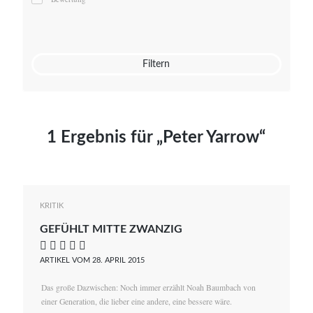
Mato von Vogelstein
Julia Weigl
Benjamin Wimmer
Christian Witte
Filtern
Magdalena Zalewski
1 Ergebnis für „Peter Yarrow“
KRITIK
GEFÜHLT MITTE ZWANZIG
    
ARTIKEL VOM 28. APRIL 2015
Das große Dazwischen: Noch immer erzählt Noah Baumbach von
einer Generation, die lieber eine andere, eine bessere wäre.