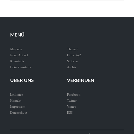
MENÜ
Magazin
Themen
Neue Artikel
Filme A-Z
Kinostarts
Stöbern
Heimkinostarts
Archiv
ÜBER UNS
VERBINDEN
Leitlinien
Facebook
Kontakt
Twitter
Impressum
Vimeo
Datenschutz
RSS