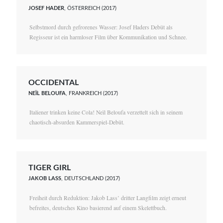
JOSEF HADER
, ÖSTERREICH (2017)
Selbstmord durch gefrorenes Wasser: Josef Haders Debüt als
Regisseur ist ein harmloser Film über Kommunikation und Schnee.
OCCIDENTAL
NEÏL BELOUFA
, FRANKREICH (2017)
Italiener trinken keine Cola! Neïl Beloufa verzettelt sich in seinem
chaotisch-absurden Kammerspiel-Debüt.
TIGER GIRL
JAKOB LASS
, DEUTSCHLAND (2017)
Freiheit durch Reduktion: Jakob Lass’ dritter Langfilm zeigt erneut
befreites, deutsches Kino basierend auf einem Skelettbuch.