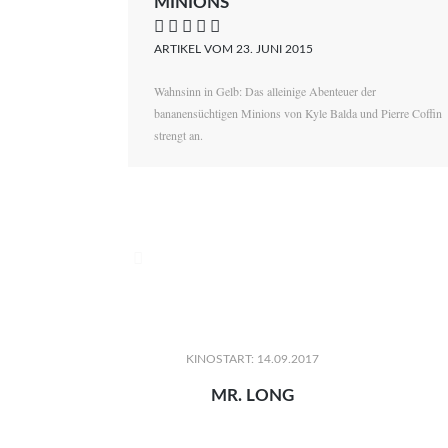
MINIONS
    
ARTIKEL VOM 23. JUNI 2015
Wahnsinn in Gelb: Das alleinige Abenteuer der
bananensüchtigen Minions von Kyle Balda und Pierre Coffin
strengt an.

KINOSTART: 14.09.2017
MR. LONG