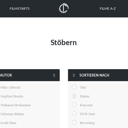
FILMSTARTS
FILME A-Z
Stöbern


AUTOR
SORTIEREN NACH
Mike Albrecht
Titel
Siegfried Bendix
Datum
Nathanael Brohammer
Kinostart
Sebastian Büttner
DVD-Start
Isolde Hien
Bewertung