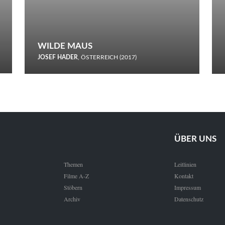
WILDE MAUS
JOSEF HADER
, ÖSTERREICH (2017)
Selbstmord durch gefrorenes Wasser: Josef Haders Debüt als
Regisseur ist ein harmloser Film über Kommunikation und
Schnee.
ÜBER UNS
Themen
Leitlinien
Filme A-Z
Kontakt
Stöbern
Impressum
Archiv
Datenschutz