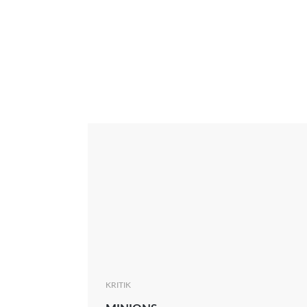
Interview
Kritik
News
Oscar
Serie
Thema
KRITIK