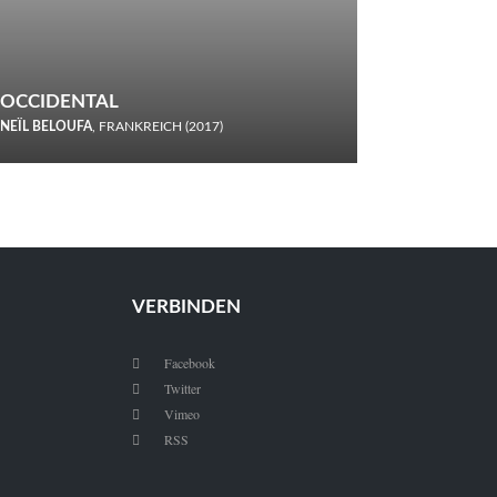
OCCIDENTAL
NEÏL BELOUFA
, FRANKREICH (2017)
Italiener trinken keine Cola! Neïl Beloufa verzettelt sich in
seinem chaotisch-absurden Kammerspiel-Debüt.
VERBINDEN
Facebook

Twitter

Vimeo

RSS
