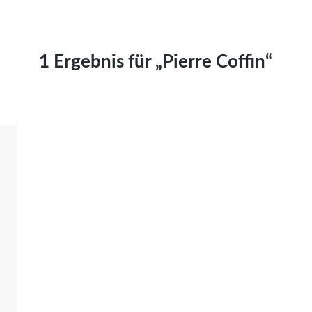
Kai Hornburg
Timo Kießling
Kilian Kleinbauer
1 Ergebnis für „Pierre Coffin“
Maximilian Kosing
Laura Löschner
Lars-C. Reiher
Yannic Sames
Stefanie Schneider
Marco Seiwert
Julia Stache
Mato von Vogelstein
Julia Weigl
Benjamin Wimmer
Christian Witte
Magdalena Zalewski