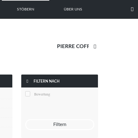

STÖBERN
ÜBER UNS


FILTERN NACH
Bewertung
Filtern