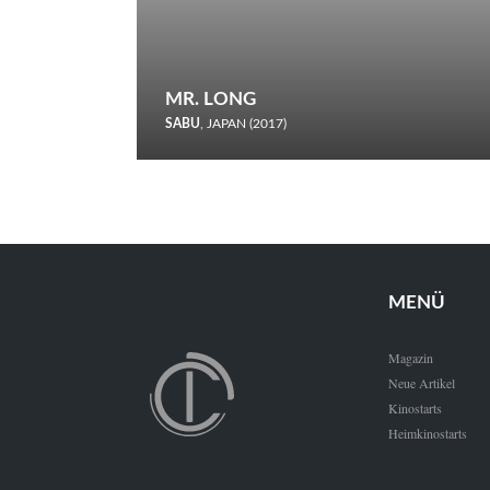
MR. LONG
SABU
, JAPAN (2017)
Zerbrochene Leben und einstürzende Neubauten: In seiner
neunten Berlinale-Teilnahme schickt Sabu Rindersuppen in
den Wettbewerb.
MENÜ
Magazin
Neue Artikel
Kinostarts
Heimkinostarts