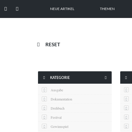


NEUE ARTIKEL
THEMEN

RESET



KATEGORIE
Ausgabe
Dokumentation
Drehbuch
Festival
Gewinnspiel