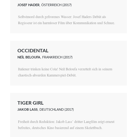
JOSEF HADER
, ÖSTERREICH (2017)
Selbstmord durch gefrorenes Wasser: Josef Haders Debüt als
Regisseur ist ein harmloser Film über Kommunikation und Schnee.
OCCIDENTAL
NEÏL BELOUFA
, FRANKREICH (2017)
Italiener trinken keine Cola! Neïl Beloufa verzettelt sich in seinem
chaotisch-absurden Kammerspiel-Debüt.
TIGER GIRL
JAKOB LASS
, DEUTSCHLAND (2017)
Freiheit durch Reduktion: Jakob Lass’ dritter Langfilm zeigt erneut
befreites, deutsches Kino basierend auf einem Skelettbuch.