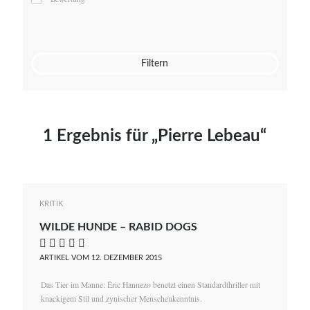
Mato von Vogelstein
Julia Weigl
Benjamin Wimmer
Christian Witte
Filtern
Magdalena Zalewski
1 Ergebnis für „Pierre Lebeau“
KRITIK
WILDE HUNDE – RABID DOGS
    
ARTIKEL VOM 12. DEZEMBER 2015
Das Tier im Manne: Éric Hannezo benetzt einen Standardthriller mit
knackigem Stil und zynischer Menschenkenntnis.