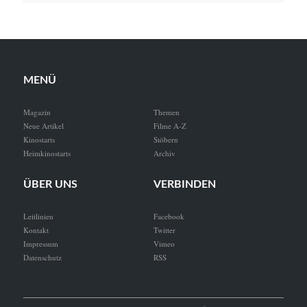
MENÜ
Magazin
Themen
Neue Artikel
Filme A-Z
Kinostarts
Stöbern
Heimkinostarts
Archiv
ÜBER UNS
VERBINDEN
Leitlinien
Facebook
Kontakt
Twitter
Impressum
Vimeo
Datenschutz
RSS