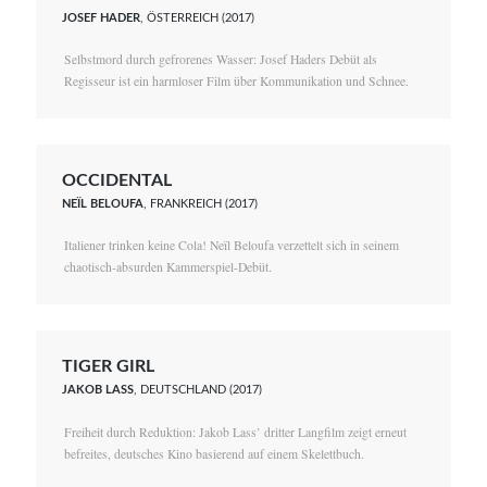
JOSEF HADER
, ÖSTERREICH (2017)
Selbstmord durch gefrorenes Wasser: Josef Haders Debüt als
Regisseur ist ein harmloser Film über Kommunikation und Schnee.
OCCIDENTAL
NEÏL BELOUFA
, FRANKREICH (2017)
Italiener trinken keine Cola! Neïl Beloufa verzettelt sich in seinem
chaotisch-absurden Kammerspiel-Debüt.
TIGER GIRL
JAKOB LASS
, DEUTSCHLAND (2017)
Freiheit durch Reduktion: Jakob Lass’ dritter Langfilm zeigt erneut
befreites, deutsches Kino basierend auf einem Skelettbuch.