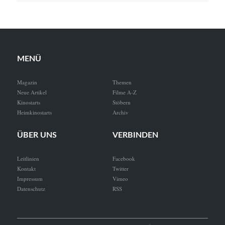
MENÜ
Magazin
Themen
Neue Artikel
Filme A-Z
Kinostarts
Stöbern
Heimkinostarts
Archiv
ÜBER UNS
VERBINDEN
Leitlinien
Facebook
Kontakt
Twitter
Impressum
Vimeo
Datenschutz
RSS