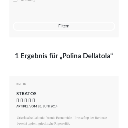
Mato von Vogelstein
Julia Weigl
Benjamin Wimmer
Christian Witte
Filtern
Magdalena Zalewski
1 Ergebnis für „Polina Dellatola“
KRITIK
STRATOS
    
ARTIKEL VOM 28. JUNI 2014
Griechische Lakonie: Yannic Economides’ Presseflop der Berlinale
beweist typisch griechische Rigorosität.