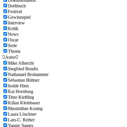
Dokumentation
Drehbuch
Festival
Gewinnspiel
Interview
Kritik
News
Oscar
Serie
Thema

Autor

Mike Albrecht
Siegfried Bendix
Nathanael Brohammer
Sebastian Büttner
Isolde Hien
Kai Hornburg
Timo Kießling
Kilian Kleinbauer
Maximilian Kosing
Laura Löschner
Lars-C. Reiher
Yannic Sames