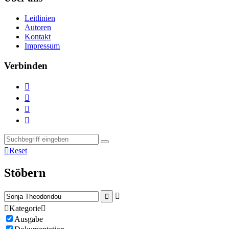
Leitlinien
Autoren
Kontakt
Impressum
Verbinden





Reset
Stöbern



Kategorie

Ausgabe