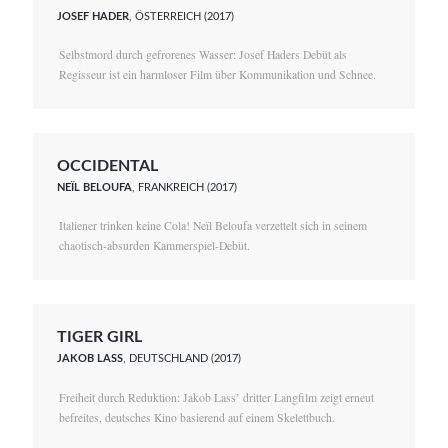
JOSEF HADER
, ÖSTERREICH (2017)
Selbstmord durch gefrorenes Wasser: Josef Haders Debüt als
Regisseur ist ein harmloser Film über Kommunikation und Schnee.
OCCIDENTAL
NEÏL BELOUFA
, FRANKREICH (2017)
Italiener trinken keine Cola! Neïl Beloufa verzettelt sich in seinem
chaotisch-absurden Kammerspiel-Debüt.
TIGER GIRL
JAKOB LASS
, DEUTSCHLAND (2017)
Freiheit durch Reduktion: Jakob Lass’ dritter Langfilm zeigt erneut
befreites, deutsches Kino basierend auf einem Skelettbuch.