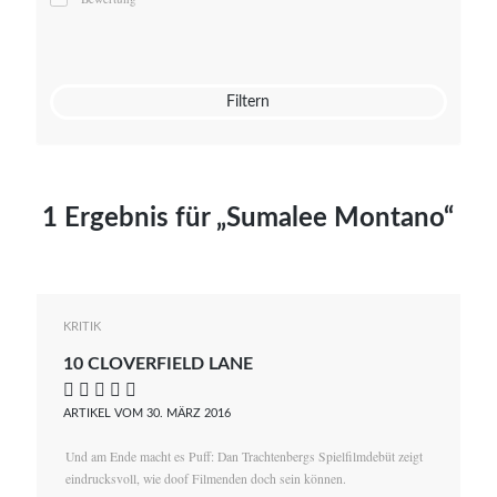
Mato von Vogelstein
Julia Weigl
Benjamin Wimmer
Christian Witte
Filtern
Magdalena Zalewski
1 Ergebnis für „Sumalee Montano“
KRITIK
10 CLOVERFIELD LANE
    
ARTIKEL VOM 30. MÄRZ 2016
Und am Ende macht es Puff: Dan Trachtenbergs Spielfilmdebüt zeigt
eindrucksvoll, wie doof Filmenden doch sein können.