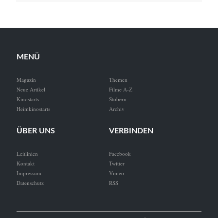
MENÜ
Magazin
Themen
Neue Artikel
Filme A-Z
Kinostarts
Stöbern
Heimkinostarts
Archiv
ÜBER UNS
VERBINDEN
Leitlinien
Facebook
Kontakt
Twitter
Impressum
Vimeo
Datenschutz
RSS