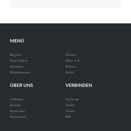
MENÜ
Magazin
Themen
Neue Artikel
Filme A-Z
Kinostarts
Stöbern
Heimkinostarts
Archiv
ÜBER UNS
VERBINDEN
Leitlinien
Facebook
Kontakt
Twitter
Impressum
Vimeo
Datenschutz
RSS