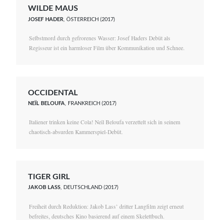
WILDE MAUS
JOSEF HADER
, ÖSTERREICH (2017)
Selbstmord durch gefrorenes Wasser: Josef Haders Debüt als
Regisseur ist ein harmloser Film über Kommunikation und Schnee.
OCCIDENTAL
NEÏL BELOUFA
, FRANKREICH (2017)
Italiener trinken keine Cola! Neïl Beloufa verzettelt sich in seinem
chaotisch-absurden Kammerspiel-Debüt.
TIGER GIRL
JAKOB LASS
, DEUTSCHLAND (2017)
Freiheit durch Reduktion: Jakob Lass’ dritter Langfilm zeigt erneut
befreites, deutsches Kino basierend auf einem Skelettbuch.