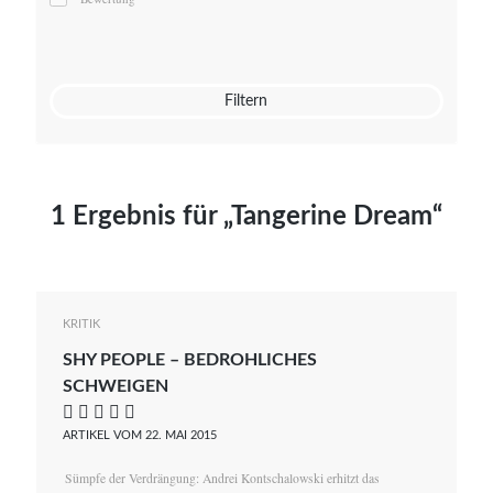
Mato von Vogelstein
Julia Weigl
Benjamin Wimmer
Christian Witte
Filtern
Magdalena Zalewski
1 Ergebnis für „Tangerine Dream“
KRITIK
SHY PEOPLE – BEDROHLICHES
SCHWEIGEN
    
ARTIKEL VOM 22. MAI 2015
Sümpfe der Verdrängung: Andrei Kontschalowski erhitzt das