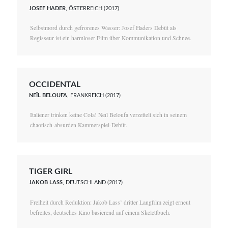
JOSEF HADER
, ÖSTERREICH (2017)
Selbstmord durch gefrorenes Wasser: Josef Haders Debüt als
Regisseur ist ein harmloser Film über Kommunikation und Schnee.
OCCIDENTAL
NEÏL BELOUFA
, FRANKREICH (2017)
Italiener trinken keine Cola! Neïl Beloufa verzettelt sich in seinem
chaotisch-absurden Kammerspiel-Debüt.
TIGER GIRL
JAKOB LASS
, DEUTSCHLAND (2017)
Freiheit durch Reduktion: Jakob Lass’ dritter Langfilm zeigt erneut
befreites, deutsches Kino basierend auf einem Skelettbuch.