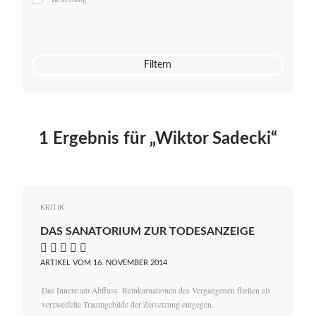
Mato von Vogelstein
Julia Weigl
Benjamin Wimmer
Christian Witte
Filtern
Magdalena Zalewski
1 Ergebnis für „Wiktor Sadecki“
KRITIK
DAS SANATORIUM ZUR TODESANZEIGE
    
ARTIKEL VOM 16. NOVEMBER 2014
Das Innere am Abfluss: Reinkarnationen des Vergangenen fließen als
verzweifelte Traumgebilde der Zersetzung entgegen.