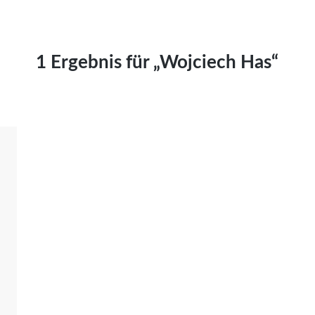
Kai Hornburg
Timo Kießling
Kilian Kleinbauer
1 Ergebnis für „Wojciech Has“
Maximilian Kosing
Laura Löschner
Lars-C. Reiher
Yannic Sames
Stefanie Schneider
Marco Seiwert
Julia Stache
Mato von Vogelstein
Julia Weigl
Benjamin Wimmer
Christian Witte
Magdalena Zalewski