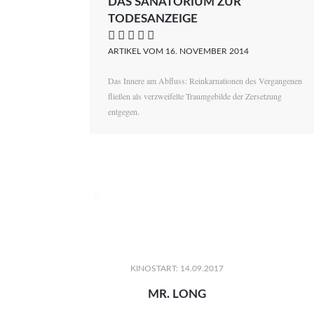
DAS SANATORIUM ZUR
TODESANZEIGE
    
ARTIKEL VOM 16. NOVEMBER 2014
Das Innere am Abfluss: Reinkarnationen des Vergangenen
fließen als verzweifelte Traumgebilde der Zersetzung
entgegen.

KINOSTART: 14.09.2017
MR. LONG