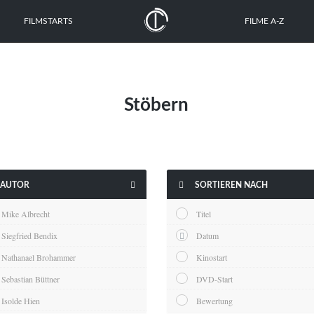
FILMSTARTS
FILME A-Z
Stöbern


AUTOR
SORTIEREN NACH
Mike Albrecht
Titel
Siegfried Bendix
Datum
Nathanael Brohammer
Kinostart
Sebastian Büttner
DVD-Start
Isolde Hien
Bewertung