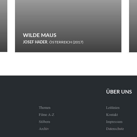
WILDE MAUS
JOSEF HADER
, ÖSTERREICH (2017)
Selbstmord durch gefrorenes Wasser: Josef Haders Debüt als
Regisseur ist ein harmloser Film über Kommunikation und
Schnee.
ÜBER UNS
Themen
Leitlinien
Filme A-Z
Kontakt
Stöbern
Impressum
Archiv
Datenschutz