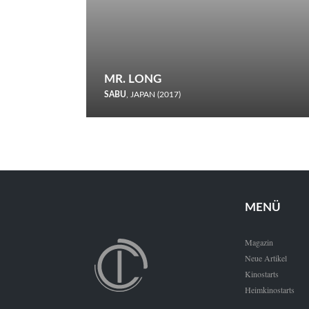
MR. LONG
SABU
, JAPAN (2017)
Zerbrochene Leben und einstürzende Neubauten: In seiner
neunten Berlinale-Teilnahme schickt Sabu Rindersuppen in
den Wettbewerb.
MENÜ
Magazin
Neue Artikel
Kinostarts
Heimkinostarts