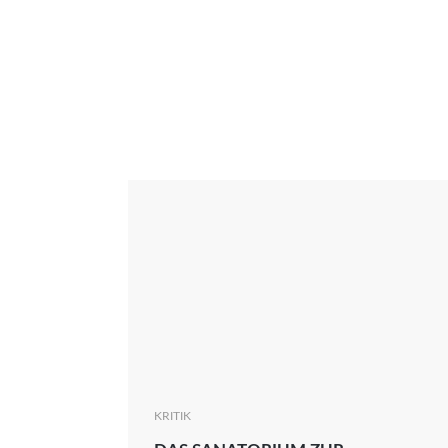
Interview
Kritik
News
Oscar
Serie
Thema
KRITIK