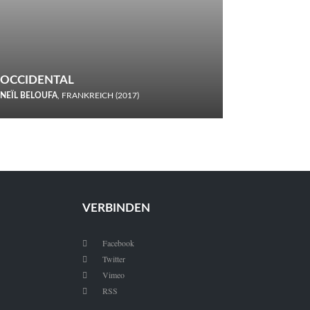
OCCIDENTAL
NEÏL BELOUFA
, FRANKREICH (2017)
Italiener trinken keine Cola! Neïl Beloufa verzettelt sich in
seinem chaotisch-absurden Kammerspiel-Debüt.
VERBINDEN
Facebook

Twitter

Vimeo

RSS
