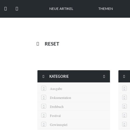


NEUE ARTIKEL
THEMEN

RESET



KATEGORIE
Ausgabe
Dokumentation
Drehbuch
Festival
Gewinnspiel