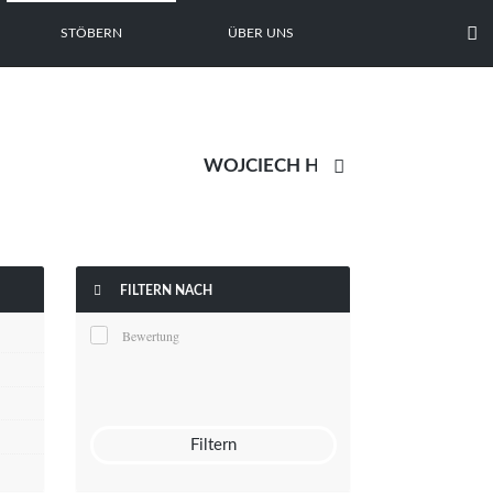

STÖBERN
ÜBER UNS


FILTERN NACH
Bewertung
Filtern