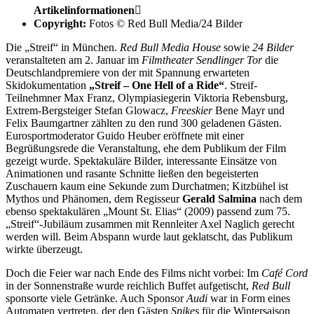
Artikelinformationen

Copyright:
Fotos © Red Bull Media/24 Bilder
Die „Streif“ in München.
Red Bull Media House
sowie
24 Bilder
veranstalteten am 2. Januar im
Filmtheater Sendlinger Tor
die
Deutschlandpremiere von der mit Spannung erwarteten
Skidokumentation
„Streif – One Hell of a Ride“
. Streif-
Teilnehmner Max Franz, Olympiasiegerin Viktoria Rebensburg,
Extrem-Bergsteiger Stefan Glowacz,
Freeskier
Bene Mayr und
Felix Baumgartner zählten zu den rund 300 geladenen Gästen.
Eurosportmoderator Guido Heuber eröffnete mit einer
Begrüßungsrede die Veranstaltung, ehe dem Publikum der Film
gezeigt wurde. Spektakuläre Bilder, interessante Einsätze von
Animationen und rasante Schnitte ließen den begeisterten
Zuschauern kaum eine Sekunde zum Durchatmen; Kitzbühel ist
Mythos und Phänomen, dem Regisseur
Gerald Salmina
nach dem
ebenso spektakulären „Mount St. Elias“ (2009) passend zum 75.
„Streif“-Jubiläum zusammen mit Rennleiter Axel Naglich gerecht
werden will. Beim Abspann wurde laut geklatscht, das Publikum
wirkte überzeugt.
Doch die Feier war nach Ende des Films nicht vorbei: Im
Café Cord
in der Sonnenstraße wurde reichlich Buffet aufgetischt,
Red Bull
sponsorte viele Getränke. Auch Sponsor
Audi
war in Form eines
Automaten vertreten, der den Gästen
Spikes
für die Wintersaison