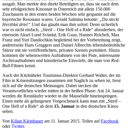
ausgab. Man merkte den direkt Beteiligten an, dass sie nach dem
sehr erfolgreichen Kinostart in Österreich mit allein 150.000
Zuschauern in den ersten beiden Wochen sehr gespannt auf die
bayerische Resonanz waren. Gerald Salmina betonte:
„Da steckt
Herzblut drin!“
Und das glaubt man ihm sofort: Denn sicherlich
war es nicht einfach, „Streif – One Hell of a Ride“ abzudrehen, der
einerseits Aksel Lund Svindal, Erik Guay, Hannes Reichelt, Max
Franz und Yuri Danilochkin begleitend bei der Vorbereitung zeigt,
andererseits Hans Gruggers und Daniel Albrechts lebensbedrohliche
Stürze mit nie veröffentlichten, privaten Szenen porträtiert. Hinzu
kommen die sehenswerten Aufnahmen von der Piste, interessante
Archivaufnahmen und künstlerische Einwürfe, die man von
Red-
Bull
-Filmen kennt.
Auch der Kitzbüheler Tourismus-Direktor Gerhard Walter, der im
Film in Krisensitzungen zusammen mit Naglich zu sehen ist, freut
sich auf die deutschen Meinungen. Dabei stecken die
Verantwortlichen wieder mitten in der heißen Phase: Am 24. Januar
werden die Rennläufer wieder in die Mausefalle hineinspringen.
Einen mehr als gelungenen Vorgeschmack kann man mit „Streif –
One Hell of a Ride“ ab dem
15. Januar
in den deutschen Kinos
sehen.
Von
Kilian Kleinbauer
am
11. Januar 2015
. Teilen auf
Facebook
oder
Twitter
.