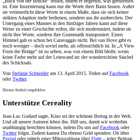
„Blick von der Brücke“ fesselt, indem er begrenzt, was grenzenlos
ist. Eine Inszenierung kann nur die Worte ihrer Basis fassen. Außer
sie verinnerlicht diese Worte in einem Maße, dass sie sich keiner
strikten Adaption mehr bedienen, sondern aus ihr ausbrechen. Der
Untergang eines Mannes in den fünfziger Jahren kann auf diese
Weise zu einer Geschichte reifen, die sich modernisiert, indem sie
nicht ihre Worte, sondern ihre Grammatik transponiert. Einen
Himmel gab es schon bei Caravaggio nicht. Bei van Hove gibt es
noch weniger – doch soviel mehr, als offensichtlich ist. In „A View
From the Bridge“ ist zu sehen, was von einem Bild bleibt, wenn
keine Farbe mehr auf der Leinwand ist: der wunderschöne Stachel
des Schicksals.
Von
Stefanie Schneider
am
13. April 2015
. Teilen auf
Facebook
oder
Twitter
.
Diesen Artikel empfehlen
Unterstütze Cereality
Jean-Luc Godard sagte, Kino sei der schönste Betrug in der Welt.
Und all unsere Autoren leben ihn. Hilf uns, damit wir weiterhin
unabhängig berichten können, indem Du uns auf
Facebook
oder
Twitter
folgst. Zudem kannst Du ebenso Geld spenden: Ob über
Paypal
oder mittels einer Mikrozahlung über
Flattr
– jeder Beitrag,