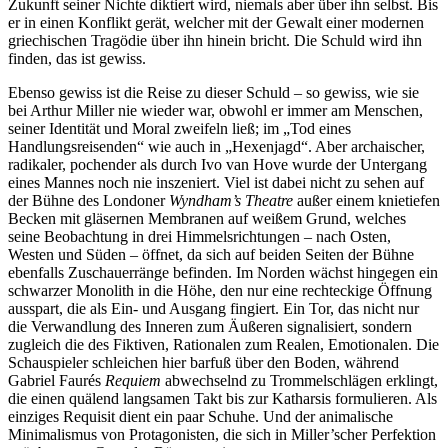
Zukunft seiner Nichte diktiert wird, niemals aber über ihn selbst. Bis
er in einen Konflikt gerät, welcher mit der Gewalt einer modernen
griechischen Tragödie über ihn hinein bricht. Die Schuld wird ihn
finden, das ist gewiss.
Ebenso gewiss ist die Reise zu dieser Schuld – so gewiss, wie sie
bei Arthur Miller nie wieder war, obwohl er immer am Menschen,
seiner Identität und Moral zweifeln ließ; im „Tod eines
Handlungsreisenden“ wie auch in „Hexenjagd“. Aber archaischer,
radikaler, pochender als durch Ivo van Hove wurde der Untergang
eines Mannes noch nie inszeniert. Viel ist dabei nicht zu sehen auf
der Bühne des Londoner
Wyndham’s Theatre
außer einem knietiefen
Becken mit gläsernen Membranen auf weißem Grund, welches
seine Beobachtung in drei Himmelsrichtungen – nach Osten,
Westen und Süden – öffnet, da sich auf beiden Seiten der Bühne
ebenfalls Zuschauerränge befinden. Im Norden wächst hingegen ein
schwarzer Monolith in die Höhe, den nur eine rechteckige Öffnung
ausspart, die als Ein- und Ausgang fingiert. Ein Tor, das nicht nur
die Verwandlung des Inneren zum Äußeren signalisiert, sondern
zugleich die des Fiktiven, Rationalen zum Realen, Emotionalen. Die
Schauspieler schleichen hier barfuß über den Boden, während
Gabriel Faurés
Requiem
abwechselnd zu Trommelschlägen erklingt,
die einen quälend langsamen Takt bis zur Katharsis formulieren. Als
einziges Requisit dient ein paar Schuhe. Und der animalische
Minimalismus von Protagonisten, die sich in Miller’scher Perfektion