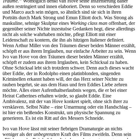
Träume.“
Womöglich denkt van Hove seine Inszenierung daher
außen restringiert und innen elaboriert. Denn so verschieden Eddie
und Marco auch sein mögen, so ähnlich sind sie sich in ihren
Porträts durch Mark Strong und Emun Elliott doch. Was Strong als
maskuline, sehnige Skulptur eines
Working class man
offenbart, der
gegenüber seiner Nichte inzestuöse Gedanken hegt, diese allerdings
nicht als solche wahrhaben möchte, pflegt Elliott mit einer
Leidenschaft zu kontern, die ihn als hitzigen Italiener definiert.
Wenn Arthur Miller von den Träumen dieser beiden Männer erzählt,
schöpft er aus ihrem Irrglauben, nur einfache Arbeiter zu sein. Wenn
Ivo van Hove von den Träumen dieser beiden Männer erzählt,
schöpft er zudem aus ihrem Irrglauben, kein Schicksal zu haben.
Ohne Schicksal lebt sich trotzdem schwer. Denn auch dieses wacht
über Eddie, der in Rodolpho einen platinblonden, singenden
Kriminellen erkannt haben will, der das Herz seiner Nichte zu
rauben begehrt, sie aus dem Haus und fern Eddies Liebe zehren
möchte. Alles einer Aufenthaltserlaubnis wegen, die er bei einer
Heirat Catherines erhalten würde, so glaubt Eddie. Eine
Ambivalenz, mit der van Hove konkret spielt, ohne sich ihrer zu
versklaven. Selbst Nähe – eine Umarmung oder ein Handschlag –
ist hier ein beißendes Konstrukt, um physische Spannung zu
generieren. Es ist ein Ritt auf des Messers Schneide.
Ivo van Hove lässt mit seiner fiebrigen Dramaturgie an nichts
weniger als der
unbegrenzten
Kraft des Films zweifeln. Denn sein