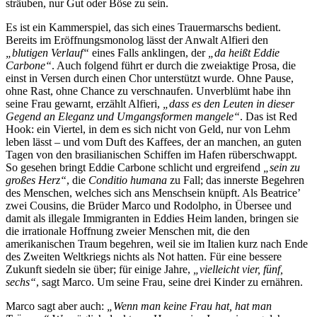
sträuben, nur Gut oder Böse zu sein.
Es ist ein Kammerspiel, das sich eines Trauermarschs bedient.
Bereits im Eröffnungsmonolog lässt der Anwalt Alfieri den
„blutigen Verlauf“
eines Falls anklingen, der
„da heißt Eddie
Carbone“
. Auch folgend führt er durch die zweiaktige Prosa, die
einst in Versen durch einen Chor unterstützt wurde. Ohne Pause,
ohne Rast, ohne Chance zu verschnaufen. Unverblümt habe ihn
seine Frau gewarnt, erzählt Alfieri,
„dass es den Leuten in dieser
Gegend an Eleganz und Umgangsformen mangele“
. Das ist Red
Hook: ein Viertel, in dem es sich nicht von Geld, nur von Lehm
leben lässt – und vom Duft des Kaffees, der an manchen, an guten
Tagen von den brasilianischen Schiffen im Hafen rüberschwappt.
So gesehen bringt Eddie Carbone schlicht und ergreifend
„sein zu
großes Herz“
, die
Conditio humana
zu Fall; das innerste Begehren
des Menschen, welches sich ans Menschsein knüpft. Als Beatrice’
zwei Cousins, die Brüder Marco und Rodolpho, in Übersee und
damit als illegale Immigranten in Eddies Heim landen, bringen sie
die irrationale Hoffnung zweier Menschen mit, die den
amerikanischen Traum begehren, weil sie im Italien kurz nach Ende
des Zweiten Weltkriegs nichts als Not hatten. Für eine bessere
Zukunft siedeln sie über; für einige Jahre,
„vielleicht vier, fünf,
sechs“
, sagt Marco. Um seine Frau, seine drei Kinder zu ernähren.
Marco sagt aber auch:
„Wenn man keine Frau hat, hat man