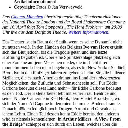
Artikelinformationen

Copyright:
Fotos © Jan Versweyveld
Das
Cinema München
überträgt regelmäßig Theaterproduktionen
des National Theatre London und der Royal Shakespeare Company.
Am 16. April folgt Tom Stoppards „The Hard Problem“ um 20:00
Uhr live aus dem Dorfman Theatre.
Weitere Informationen
.
Das Theater ist ein Raum der Statik, wenn es seine Dynamik nicht
zu nutzen weiß. In den Händen des Belgiers
Ivo van Hove
ergießt
sich das Blut jedoch, bis die Tragödie getan und ihre letzte
Hoffnung begraben ist. Über eine Sprinkleranlage platzt es gleich
einer Fontäne auf jene Menschen nieder, die im Licht ihrer
monochromen Leben mehr begehren, als es im New Yorker Stadtteil
Brooklyn in den fünfziger Jahren zu geben scheint. Sie, die Italiener,
Sizilianer, die es nach Amerika drängt: ins Land der
unbegrenzten
Möglichkeiten, das Zuflucht und Sehnsucht sein soll. Für Eddie
Carbone bedeutet dieses Land mehr – für Eddie Carbone bedeutet
es den Tod. Der Hafenarbeiter lebt mit seiner Frau Beatrice und
seiner Nichte Catherine in Red Hook; dem Viertel Brooklyns, wo
sich der Name Al Capone in den roten Lehm des Bodens brannte.
Danach blökten lediglich noch Drogen, Armut und Gewalt aus
jenem Lehm. Einen Teil dessen kennt Eddie bereits, den anderen
wird er niemals kennenlernen. In
Arthur Millers „A View From
the Bridge“
schleppt er sich durch ein Leben, welches über die