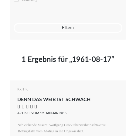
Mato von Vogelstein
Julia Weigl
Benjamin Wimmer
Christian Witte
Filtern
Magdalena Zalewski
1 Ergebnis für „1961-08-17“
KRITIK
DENN DAS WEIB IST SCHWACH
    
ARTIKEL VOM 19. JANUAR 2015
Schleichende Misere: Wolfgang Glück überstrahlt nachtaktive
Betrugsfälle vom Abstieg in die Ungewissheit.