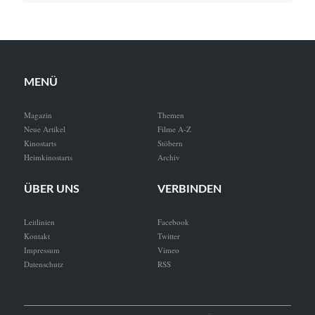
MENÜ
Magazin
Themen
Neue Artikel
Filme A-Z
Kinostarts
Stöbern
Heimkinostarts
Archiv
ÜBER UNS
VERBINDEN
Leitlinien
Facebook
Kontakt
Twitter
Impressum
Vimeo
Datenschutz
RSS