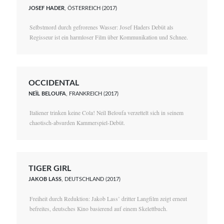
JOSEF HADER
, ÖSTERREICH (2017)
Selbstmord durch gefrorenes Wasser: Josef Haders Debüt als
Regisseur ist ein harmloser Film über Kommunikation und Schnee.
OCCIDENTAL
NEÏL BELOUFA
, FRANKREICH (2017)
Italiener trinken keine Cola! Neïl Beloufa verzettelt sich in seinem
chaotisch-absurden Kammerspiel-Debüt.
TIGER GIRL
JAKOB LASS
, DEUTSCHLAND (2017)
Freiheit durch Reduktion: Jakob Lass’ dritter Langfilm zeigt erneut
befreites, deutsches Kino basierend auf einem Skelettbuch.