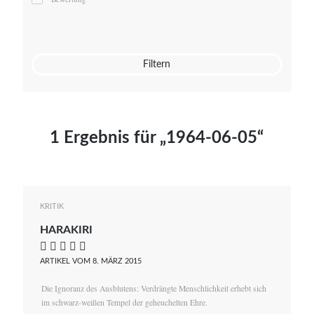
Mato von Vogelstein
Julia Weigl
Benjamin Wimmer
Christian Witte
Filtern
Magdalena Zalewski
1 Ergebnis für „1964-06-05“
KRITIK
HARAKIRI
    
ARTIKEL VOM 8. MÄRZ 2015
Die Ignoranz des Ausblutens: Verdrängte Menschlichkeit erhebt sich
im schwarz-weißen Tempel der geheuchelten Ehre.