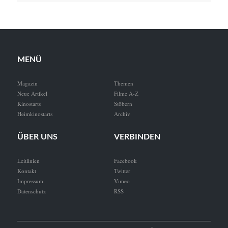
MENÜ
Magazin
Themen
Neue Artikel
Filme A-Z
Kinostarts
Stöbern
Heimkinostarts
Archiv
ÜBER UNS
VERBINDEN
Leitlinien
Facebook
Kontakt
Twitter
Impressum
Vimeo
Datenschutz
RSS