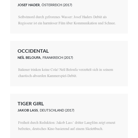
JOSEF HADER
, ÖSTERREICH (2017)
Selbstmord durch gefrorenes Wasser: Josef Haders Debüt als
Regisseur ist ein harmloser Film über Kommunikation und Schnee.
OCCIDENTAL
NEÏL BELOUFA
, FRANKREICH (2017)
Italiener trinken keine Cola! Neïl Beloufa verzettelt sich in seinem
chaotisch-absurden Kammerspiel-Debüt.
TIGER GIRL
JAKOB LASS
, DEUTSCHLAND (2017)
Freiheit durch Reduktion: Jakob Lass’ dritter Langfilm zeigt erneut
befreites, deutsches Kino basierend auf einem Skelettbuch.