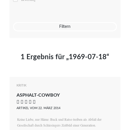
Mato von Vogelstein
Julia Weigl
Benjamin Wimmer
Christian Witte
Filtern
Magdalena Zalewski
1 Ergebnis für „1969-07-18“
KRITIK
ASPHALT-COWBOY
    
ARTIKEL VOM 22. MÄRZ 2014
Keine Liebe, nur Häme: Buck und Ratso treiben als Abfall der
Gesellschaft durch Schlesingers Zeitbild einer Generation.