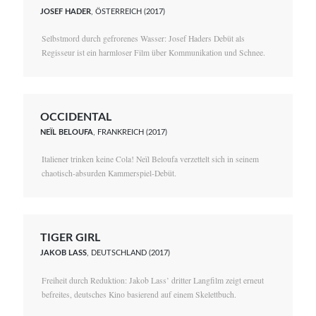
JOSEF HADER
, ÖSTERREICH (2017)
Selbstmord durch gefrorenes Wasser: Josef Haders Debüt als
Regisseur ist ein harmloser Film über Kommunikation und Schnee.
OCCIDENTAL
NEÏL BELOUFA
, FRANKREICH (2017)
Italiener trinken keine Cola! Neïl Beloufa verzettelt sich in seinem
chaotisch-absurden Kammerspiel-Debüt.
TIGER GIRL
JAKOB LASS
, DEUTSCHLAND (2017)
Freiheit durch Reduktion: Jakob Lass’ dritter Langfilm zeigt erneut
befreites, deutsches Kino basierend auf einem Skelettbuch.