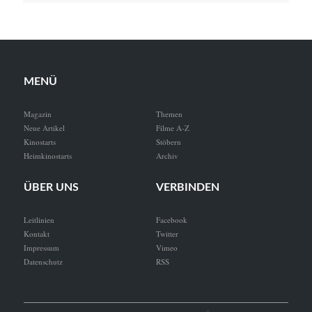
MENÜ
Magazin
Themen
Neue Artikel
Filme A-Z
Kinostarts
Stöbern
Heimkinostarts
Archiv
ÜBER UNS
VERBINDEN
Leitlinien
Facebook
Kontakt
Twitter
Impressum
Vimeo
Datenschutz
RSS