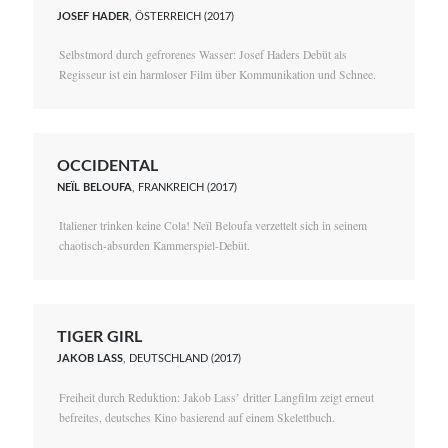
JOSEF HADER
, ÖSTERREICH (2017)
Selbstmord durch gefrorenes Wasser: Josef Haders Debüt als
Regisseur ist ein harmloser Film über Kommunikation und Schnee.
OCCIDENTAL
NEÏL BELOUFA
, FRANKREICH (2017)
Italiener trinken keine Cola! Neïl Beloufa verzettelt sich in seinem
chaotisch-absurden Kammerspiel-Debüt.
TIGER GIRL
JAKOB LASS
, DEUTSCHLAND (2017)
Freiheit durch Reduktion: Jakob Lass’ dritter Langfilm zeigt erneut
befreites, deutsches Kino basierend auf einem Skelettbuch.