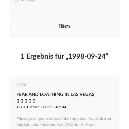
Mato von Vogelstein
Julia Weigl
Benjamin Wimmer
Christian Witte
Filtern
Magdalena Zalewski
1 Ergebnis für „1998-09-24“
KRITIK
FEAR AND LOATHING IN LAS VEGAS
    
ARTIKEL VOM 19. OKTOBER 2014
When logic and proportion have fallen sloppy dead: Terry Gilliam auf
dem Zenit seiner Karriere mit Raoul Duke und Dr. Gonzo.