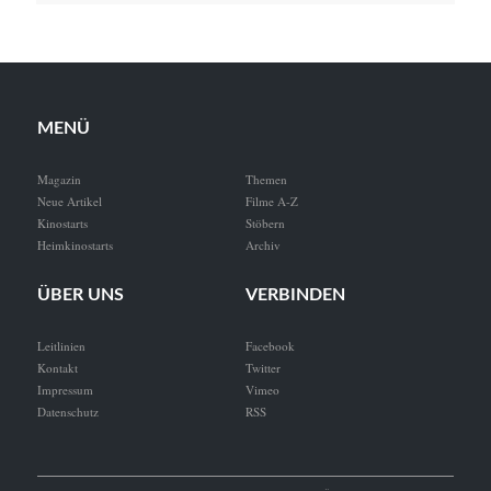
MENÜ
Magazin
Themen
Neue Artikel
Filme A-Z
Kinostarts
Stöbern
Heimkinostarts
Archiv
ÜBER UNS
VERBINDEN
Leitlinien
Facebook
Kontakt
Twitter
Impressum
Vimeo
Datenschutz
RSS