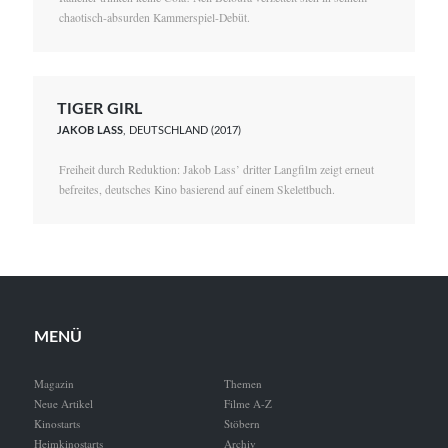
chaotisch-absurden Kammerspiel-Debüt.
TIGER GIRL
JAKOB LASS
, DEUTSCHLAND (2017)
Freiheit durch Reduktion: Jakob Lass’ dritter Langfilm zeigt erneut
befreites, deutsches Kino basierend auf einem Skelettbuch.
MENÜ
Magazin
Themen
Neue Artikel
Filme A-Z
Kinostarts
Stöbern
Heimkinostarts
Archiv