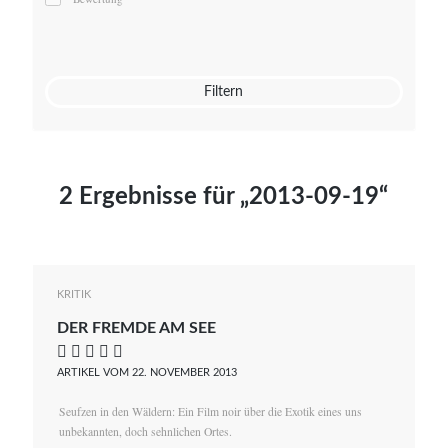
Mato von Vogelstein
Julia Weigl
Benjamin Wimmer
Christian Witte
Filtern
Magdalena Zalewski
2 Ergebnisse für „2013-09-19“
KRITIK
DER FREMDE AM SEE
    
ARTIKEL VOM 22. NOVEMBER 2013
Seufzen in den Wäldern: Ein Film noir über die Exotik eines uns
unbekannten, doch sehnlichen Ortes.