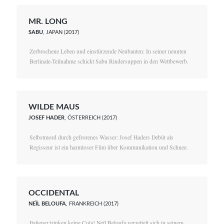
MR. LONG
SABU
, JAPAN (2017)
Zerbrochene Leben und einstürzende Neubauten: In seiner neunten
Berlinale-Teilnahme schickt Sabu Rindersuppen in den Wettbewerb.
WILDE MAUS
JOSEF HADER
, ÖSTERREICH (2017)
Selbstmord durch gefrorenes Wasser: Josef Haders Debüt als
Regisseur ist ein harmloser Film über Kommunikation und Schnee.
OCCIDENTAL
NEÏL BELOUFA
, FRANKREICH (2017)
Italiener trinken keine Cola! Neïl Beloufa verzettelt sich in seinem