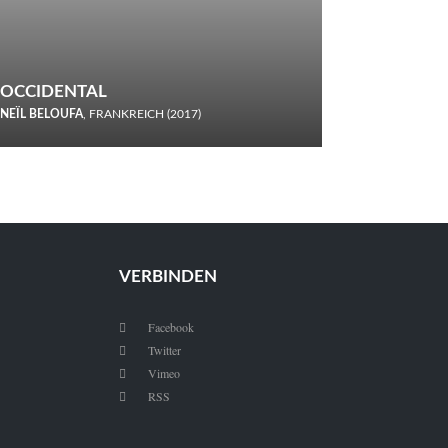
OCCIDENTAL
NEÏL BELOUFA
, FRANKREICH (2017)
Italiener trinken keine Cola! Neïl Beloufa verzettelt sich in
seinem chaotisch-absurden Kammerspiel-Debüt.
VERBINDEN
Facebook

Twitter

Vimeo

RSS
