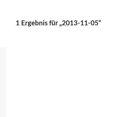
Kai Hornburg
Timo Kießling
Kilian Kleinbauer
1 Ergebnis für „2013-11-05“
Maximilian Kosing
Laura Löschner
Lars-C. Reiher
Yannic Sames
Stefanie Schneider
Marco Seiwert
Julia Stache
Mato von Vogelstein
Julia Weigl
Benjamin Wimmer
Christian Witte
Magdalena Zalewski