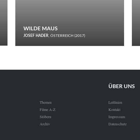
WILDE MAUS
JOSEF HADER
, ÖSTERREICH (2017)
Selbstmord durch gefrorenes Wasser: Josef Haders Debüt als
Regisseur ist ein harmloser Film über Kommunikation und
Schnee.
ÜBER UNS
Themen
Leitlinien
Filme A-Z
Kontakt
Stöbern
Impressum
Archiv
Datenschutz