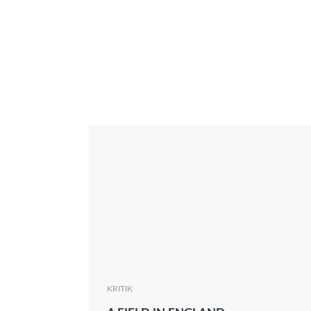
Interview
Kritik
News
Oscar
Serie
Thema
KRITIK