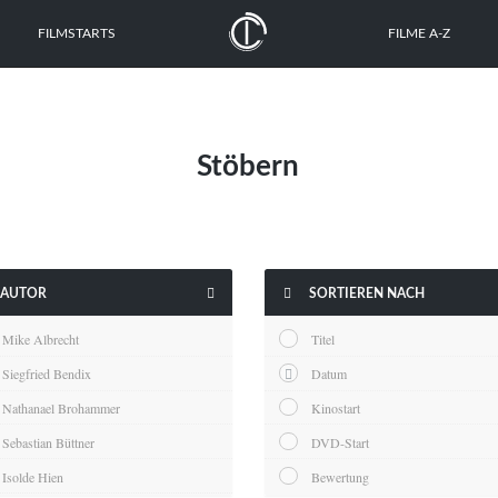
FILMSTARTS
FILME A-Z
Stöbern


AUTOR
SORTIEREN NACH
Mike Albrecht
Titel
Siegfried Bendix
Datum
Nathanael Brohammer
Kinostart
Sebastian Büttner
DVD-Start
Isolde Hien
Bewertung