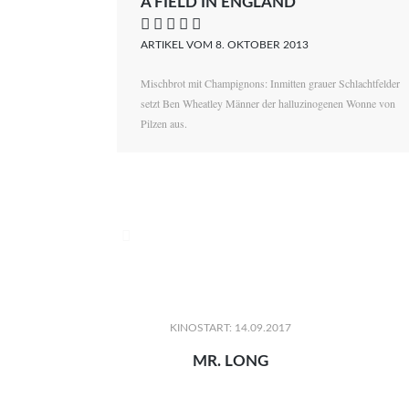
A FIELD IN ENGLAND
    
ARTIKEL VOM 8. OKTOBER 2013
Mischbrot mit Champignons: Inmitten grauer Schlachtfelder
setzt Ben Wheatley Männer der halluzinogenen Wonne von
Pilzen aus.

KINOSTART: 14.09.2017
MR. LONG