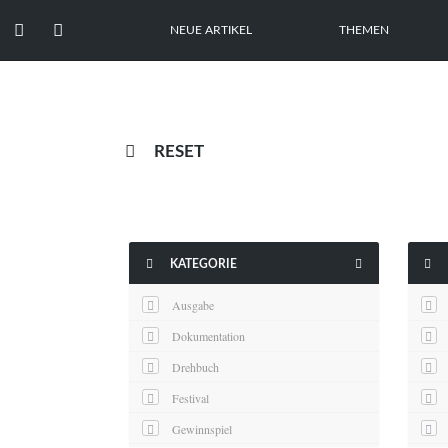


NEUE ARTIKEL
THEMEN

RESET



KATEGORIE
Ausgabe
Dokumentation
Drehbuch
Festival
Gewinnspiel