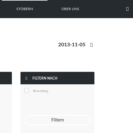

STÖBERN
ÜBER UNS


FILTERN NACH
Bewertung
Filtern