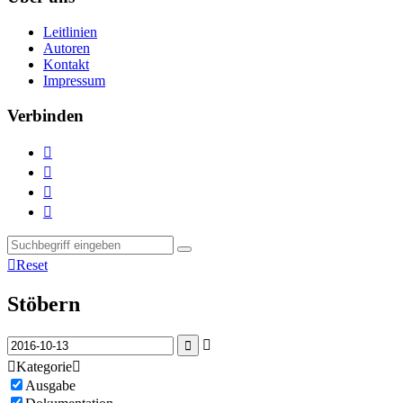
Leitlinien
Autoren
Kontakt
Impressum
Verbinden





Reset
Stöbern



Kategorie

Ausgabe