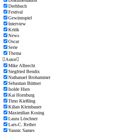
Dokumentation
Drehbuch
Festival
Gewinnspiel
Interview
Kritik
News
Oscar
Serie
Thema

Autor

Mike Albrecht
Siegfried Bendix
Nathanael Brohammer
Sebastian Büttner
Isolde Hien
Kai Hornburg
Timo Kießling
Kilian Kleinbauer
Maximilian Kosing
Laura Löschner
Lars-C. Reiher
Yannic Sames