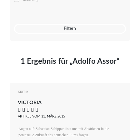
Mato von Vogelstein
Julia Weigl
Benjamin Wimmer
Christian Witte
Filtern
Magdalena Zalewski
1 Ergebnis für „Adolfo Assor“
KRITIK
VICTORIA
    
ARTIKEL VOM 11. MÄRZ 2015
Augen auf: Sebastian Schipper lässt uns mit Abstrichen in die
potenzielle Zukunft des deutschen Films folgen.