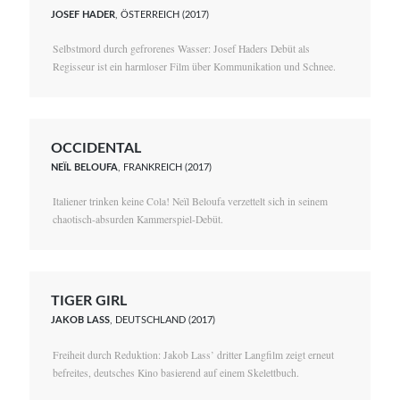
JOSEF HADER
, ÖSTERREICH (2017)
Selbstmord durch gefrorenes Wasser: Josef Haders Debüt als
Regisseur ist ein harmloser Film über Kommunikation und Schnee.
OCCIDENTAL
NEÏL BELOUFA
, FRANKREICH (2017)
Italiener trinken keine Cola! Neïl Beloufa verzettelt sich in seinem
chaotisch-absurden Kammerspiel-Debüt.
TIGER GIRL
JAKOB LASS
, DEUTSCHLAND (2017)
Freiheit durch Reduktion: Jakob Lass’ dritter Langfilm zeigt erneut
befreites, deutsches Kino basierend auf einem Skelettbuch.