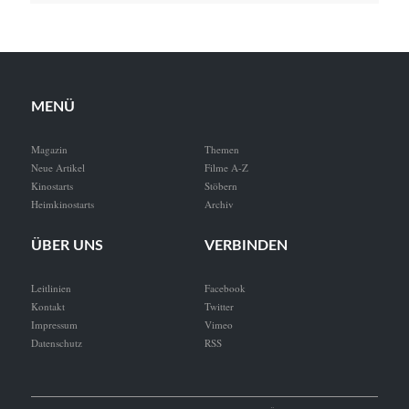
MENÜ
Magazin
Themen
Neue Artikel
Filme A-Z
Kinostarts
Stöbern
Heimkinostarts
Archiv
ÜBER UNS
VERBINDEN
Leitlinien
Facebook
Kontakt
Twitter
Impressum
Vimeo
Datenschutz
RSS