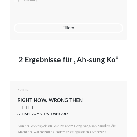
Mato von Vogelstein
Julia Weigl
Benjamin Wimmer
Christian Witte
Filtern
Magdalena Zalewski
2 Ergebnisse für „Ah-sung Ko“
KRITIK
RIGHT NOW, WRONG THEN
    
ARTIKEL VOM 9. OKTOBER 2015
Von der Mickrigkeit zur Manipulation: Hong Sang-soo parodiert die
Macht der Wahrnehmung, indem er sie egoistisch nacherzählt.