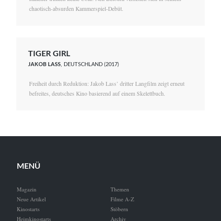
chaotisch-absurden Kammerspiel-Debüt.
TIGER GIRL
JAKOB LASS
, DEUTSCHLAND (2017)
Freiheit durch Reduktion: Jakob Lass’ dritter Langfilm zeigt erneut
befreites, deutsches Kino basierend auf einem Skelettbuch.
MENÜ
Magazin
Themen
Neue Artikel
Filme A-Z
Kinostarts
Stöbern
Heimkinostarts
Archiv