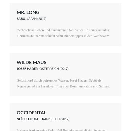
MR. LONG
SABU
, JAPAN (2017)
Zerbrochene Leben und einstürzende Neubauten: In seiner neunten
Berlinale-Teilnahme schickt Sabu Rindersuppen in den Wettbewerb.
WILDE MAUS
JOSEF HADER
, ÖSTERREICH (2017)
Selbstmord durch gefrorenes Wasser: Josef Haders Debüt als
Regisseur ist ein harmloser Film über Kommunikation und Schnee.
OCCIDENTAL
NEÏL BELOUFA
, FRANKREICH (2017)
Italiener trinken keine Cola! Neïl Beloufa verzettelt sich in seinem