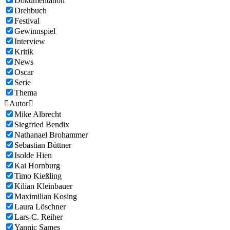
Dokumentation
Drehbuch
Festival
Gewinnspiel
Interview
Kritik
News
Oscar
Serie
Thema

Autor

Mike Albrecht
Siegfried Bendix
Nathanael Brohammer
Sebastian Büttner
Isolde Hien
Kai Hornburg
Timo Kießling
Kilian Kleinbauer
Maximilian Kosing
Laura Löschner
Lars-C. Reiher
Yannic Sames