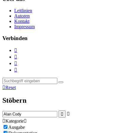
Leitlinien
Autoren
Kontakt
Impressum
Verbinden





Reset
Stöbern



Kategorie

Ausgabe