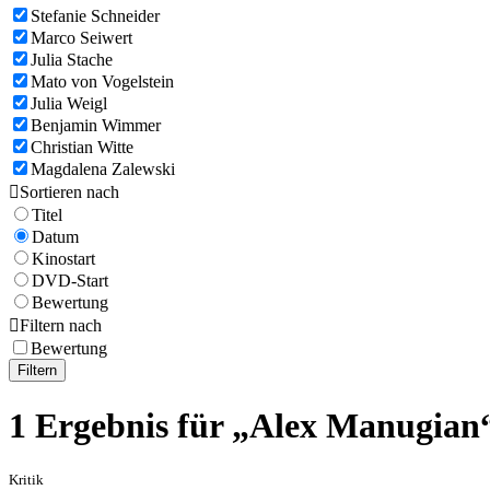
Stefanie Schneider
Marco Seiwert
Julia Stache
Mato von Vogelstein
Julia Weigl
Benjamin Wimmer
Christian Witte
Magdalena Zalewski

Sortieren nach
Titel
Datum
Kinostart
DVD-Start
Bewertung

Filtern nach
Bewertung
Filtern
1 Ergebnis für „Alex Manugian
Kritik