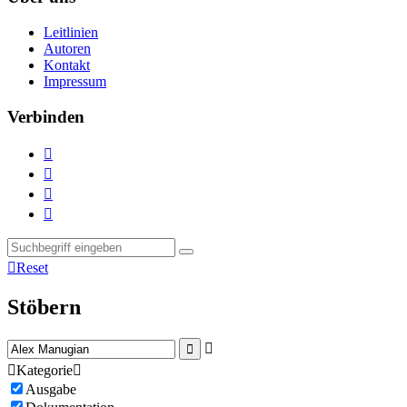
Leitlinien
Autoren
Kontakt
Impressum
Verbinden





Reset
Stöbern



Kategorie

Ausgabe