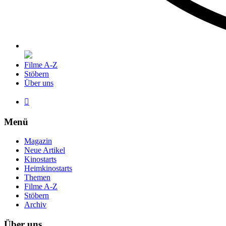
Filme A-Z
Stöbern
Über uns

Menü
Magazin
Neue Artikel
Kinostarts
Heimkinostarts
Themen
Filme A-Z
Stöbern
Archiv
Über uns