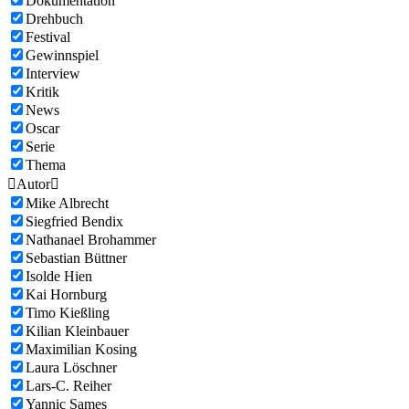
Dokumentation
Drehbuch
Festival
Gewinnspiel
Interview
Kritik
News
Oscar
Serie
Thema

Autor

Mike Albrecht
Siegfried Bendix
Nathanael Brohammer
Sebastian Büttner
Isolde Hien
Kai Hornburg
Timo Kießling
Kilian Kleinbauer
Maximilian Kosing
Laura Löschner
Lars-C. Reiher
Yannic Sames