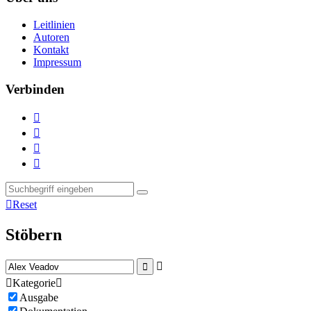
Leitlinien
Autoren
Kontakt
Impressum
Verbinden





Reset
Stöbern



Kategorie

Ausgabe