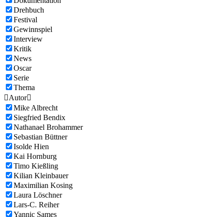
Dokumentation
Drehbuch
Festival
Gewinnspiel
Interview
Kritik
News
Oscar
Serie
Thema

Autor

Mike Albrecht
Siegfried Bendix
Nathanael Brohammer
Sebastian Büttner
Isolde Hien
Kai Hornburg
Timo Kießling
Kilian Kleinbauer
Maximilian Kosing
Laura Löschner
Lars-C. Reiher
Yannic Sames