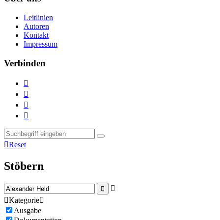
Leitlinien
Autoren
Kontakt
Impressum
Verbinden





Reset
Stöbern



Kategorie

Ausgabe