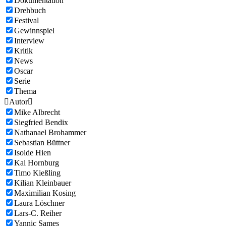
Dokumentation
Drehbuch
Festival
Gewinnspiel
Interview
Kritik
News
Oscar
Serie
Thema

Autor

Mike Albrecht
Siegfried Bendix
Nathanael Brohammer
Sebastian Büttner
Isolde Hien
Kai Hornburg
Timo Kießling
Kilian Kleinbauer
Maximilian Kosing
Laura Löschner
Lars-C. Reiher
Yannic Sames