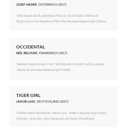
JOSEF HADER
, ÖSTERREICH (2017)
Selbstmord durch gefrorenes Wasser: Josef Haders Debüt als
Regisseur ist ein harmloser Film über Kommunikation und Schnee.
OCCIDENTAL
NEÏL BELOUFA
, FRANKREICH (2017)
Italiener trinken keine Cola! Neïl Beloufa verzettelt sich in seinem
chaotisch-absurden Kammerspiel-Debüt.
TIGER GIRL
JAKOB LASS
, DEUTSCHLAND (2017)
Freiheit durch Reduktion: Jakob Lass’ dritter Langfilm zeigt erneut
befreites, deutsches Kino basierend auf einem Skelettbuch.