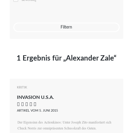
Mato von Vogelstein
Julia Weigl
Benjamin Wimmer
Christian Witte
Filtern
Magdalena Zalewski
1 Ergebnis für „Alexander Zale“
KRITIK
INVASION U.S.A.
    
ARTIKEL VOM 5. JUNI 2015
Der Eigensinn des Actionkinos: Unter Joseph Zito manifestiert sich
Chuck Norris zur omnipräsenten Schusskraft des Guten.