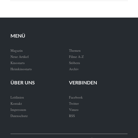
MENÜ
Magazin
Themen
Neue Artikel
Filme A-Z
Kinostarts
Stöbern
Heimkinostarts
Archiv
ÜBER UNS
VERBINDEN
Leitlinien
Facebook
Kontakt
Twitter
Impressum
Vimeo
Datenschutz
RSS