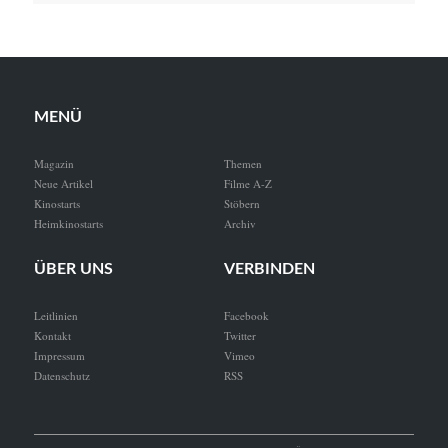
MENÜ
Magazin
Themen
Neue Artikel
Filme A-Z
Kinostarts
Stöbern
Heimkinostarts
Archiv
ÜBER UNS
VERBINDEN
Leitlinien
Facebook
Kontakt
Twitter
Impressum
Vimeo
Datenschutz
RSS