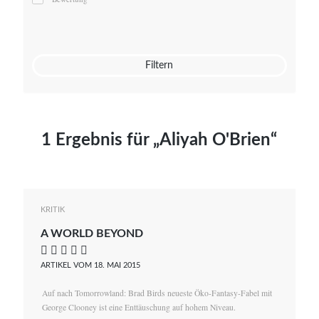
Mato von Vogelstein
Julia Weigl
Benjamin Wimmer
Christian Witte
Filtern
Magdalena Zalewski
1 Ergebnis für „Aliyah O'Brien“
KRITIK
A WORLD BEYOND
    
ARTIKEL VOM 18. MAI 2015
Auf nach Tomorrowland: Brad Birds neueste Öko-Fantasy-Fabel mit
George Clooney ist eine Enttäuschung auf hohem Niveau.