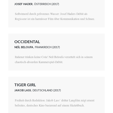
JOSEF HADER
, ÖSTERREICH (2017)
Selbstmord durch gefrorenes Wasser: Josef Haders Debüt als
Regisseur ist ein harmloser Film über Kommunikation und Schnee.
OCCIDENTAL
NEÏL BELOUFA
, FRANKREICH (2017)
Italiener trinken keine Cola! Neïl Beloufa verzettelt sich in seinem
chaotisch-absurden Kammerspiel-Debüt.
TIGER GIRL
JAKOB LASS
, DEUTSCHLAND (2017)
Freiheit durch Reduktion: Jakob Lass’ dritter Langfilm zeigt erneut
befreites, deutsches Kino basierend auf einem Skelettbuch.