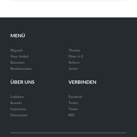
MENÜ
Magazin
Themen
Neue Artikel
Filme A-Z
Kinostarts
Stöbern
Heimkinostarts
Archiv
ÜBER UNS
VERBINDEN
Leitlinien
Facebook
Kontakt
Twitter
Impressum
Vimeo
Datenschutz
RSS