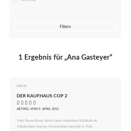
Mato von Vogelstein
Julia Weigl
Benjamin Wimmer
Christian Witte
Filtern
Magdalena Zalewski
1 Ergebnis für „Ana Gasteyer“
KRITIK
DER KAUFHAUS COP 2
    
ARTIKEL VOM 9. APRIL 2015
Fatty Boom Boom: Kevin James redundante Rückkehr als
tollpatschiger Segway-Gesetzeshüter langweilt zu Tode.