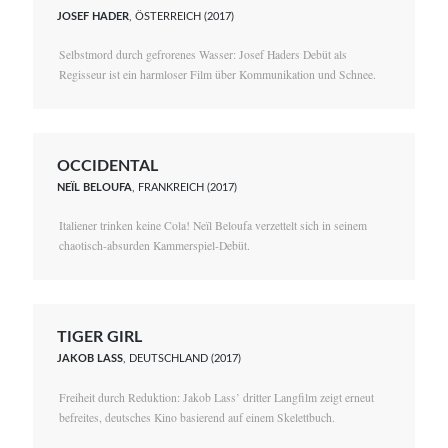
JOSEF HADER
, ÖSTERREICH (2017)
Selbstmord durch gefrorenes Wasser: Josef Haders Debüt als
Regisseur ist ein harmloser Film über Kommunikation und Schnee.
OCCIDENTAL
NEÏL BELOUFA
, FRANKREICH (2017)
Italiener trinken keine Cola! Neïl Beloufa verzettelt sich in seinem
chaotisch-absurden Kammerspiel-Debüt.
TIGER GIRL
JAKOB LASS
, DEUTSCHLAND (2017)
Freiheit durch Reduktion: Jakob Lass’ dritter Langfilm zeigt erneut
befreites, deutsches Kino basierend auf einem Skelettbuch.