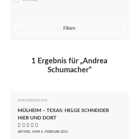
Mato von Vogelstein
Julia Weigl
Benjamin Wimmer
Christian Witte
Filtern
Magdalena Zalewski
1 Ergebnis für „Andrea
Schumacher“
DOKUMENTATION
MÜLHEIM – TEXAS: HELGE SCHNEIDER
HIER UND DORT
    
ARTIKEL VOM 6. FEBRUAR 2015