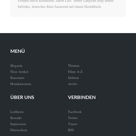
Freiheit durch Reduktion: Jakob Lass’ dritter Langfilm zeigt erneut
befreites, deutsches Kino basierend auf einem Skelettbuch.
MENÜ
Magazin
Themen
Neue Artikel
Filme A-Z
Kinostarts
Stöbern
Heimkinostarts
Archiv
ÜBER UNS
VERBINDEN
Leitlinien
Facebook
Kontakt
Twitter
Impressum
Vimeo
Datenschutz
RSS