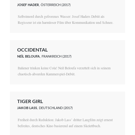
JOSEF HADER
, ÖSTERREICH (2017)
Selbstmord durch gefrorenes Wasser: Josef Haders Debüt als
Regisseur ist ein harmloser Film über Kommunikation und Schnee.
OCCIDENTAL
NEÏL BELOUFA
, FRANKREICH (2017)
Italiener trinken keine Cola! Neïl Beloufa verzettelt sich in seinem
chaotisch-absurden Kammerspiel-Debüt.
TIGER GIRL
JAKOB LASS
, DEUTSCHLAND (2017)
Freiheit durch Reduktion: Jakob Lass’ dritter Langfilm zeigt erneut
befreites, deutsches Kino basierend auf einem Skelettbuch.