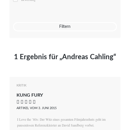
Mato von Vogelstein
Julia Weigl
Benjamin Wimmer
Christian Witte
Filtern
Magdalena Zalewski
1 Ergebnis für „Andreas Cahling“
KRITIK
KUNG FURY
    
ARTIKEL VOM 3. JUNI 2015
I Love the ’80s: Der Witz eines gesamten Filmjahrzehnts geht im
pausenlosen Referenzkleister an David Sandberg vorbei.