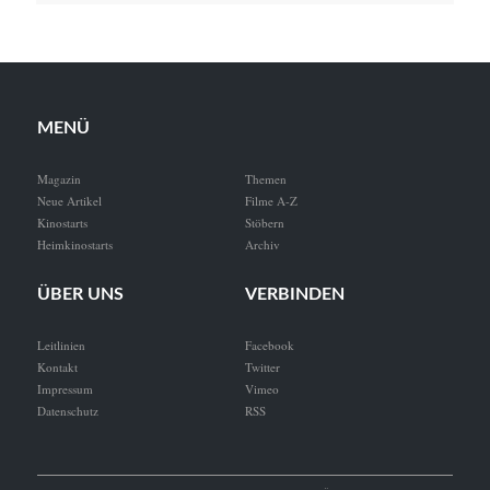
MENÜ
Magazin
Themen
Neue Artikel
Filme A-Z
Kinostarts
Stöbern
Heimkinostarts
Archiv
ÜBER UNS
VERBINDEN
Leitlinien
Facebook
Kontakt
Twitter
Impressum
Vimeo
Datenschutz
RSS