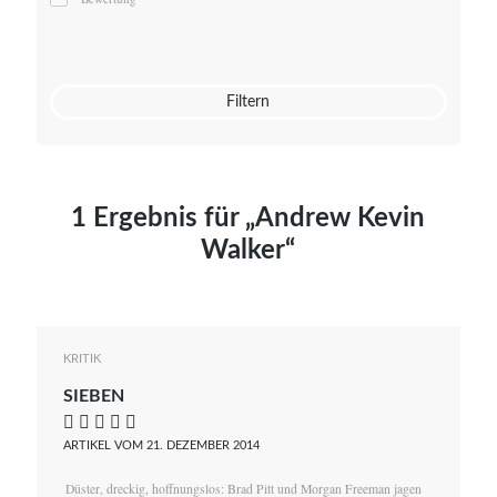
Mato von Vogelstein
Julia Weigl
Benjamin Wimmer
Christian Witte
Filtern
Magdalena Zalewski
1 Ergebnis für „Andrew Kevin
Walker“
KRITIK
SIEBEN
    
ARTIKEL VOM 21. DEZEMBER 2014
Düster, dreckig, hoffnungslos: Brad Pitt und Morgan Freeman jagen