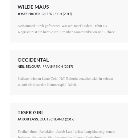
WILDE MAUS
JOSEF HADER
, ÖSTERREICH (2017)
Selbstmord durch gefrorenes Wasser: Josef Haders Debüt als
Regisseur ist ein harmloser Film über Kommunikation und Schnee.
OCCIDENTAL
NEÏL BELOUFA
, FRANKREICH (2017)
Italiener trinken keine Cola! Neïl Beloufa verzettelt sich in seinem
chaotisch-absurden Kammerspiel-Debüt.
TIGER GIRL
JAKOB LASS
, DEUTSCHLAND (2017)
Freiheit durch Reduktion: Jakob Lass’ dritter Langfilm zeigt erneut
befreites, deutsches Kino basierend auf einem Skelettbuch.