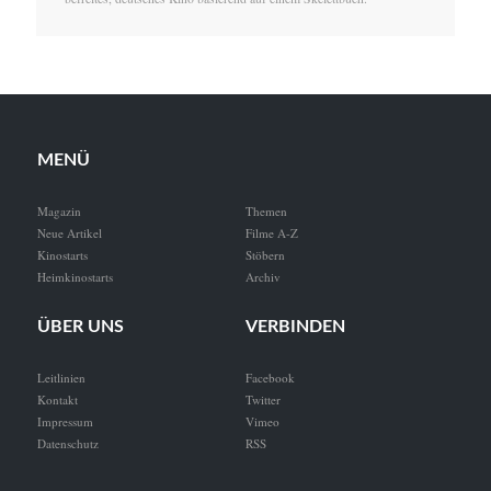
MENÜ
Magazin
Themen
Neue Artikel
Filme A-Z
Kinostarts
Stöbern
Heimkinostarts
Archiv
ÜBER UNS
VERBINDEN
Leitlinien
Facebook
Kontakt
Twitter
Impressum
Vimeo
Datenschutz
RSS