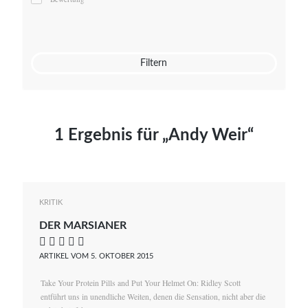
Mato von Vogelstein
Julia Weigl
Benjamin Wimmer
Christian Witte
Filtern
Magdalena Zalewski
1 Ergebnis für „Andy Weir“
KRITIK
DER MARSIANER
    
ARTIKEL VOM 5. OKTOBER 2015
Take Your Protein Pills and Put Your Helmet On: Ridley Scott
entführt uns in unendliche Weiten, denen die Sensation, nicht aber die