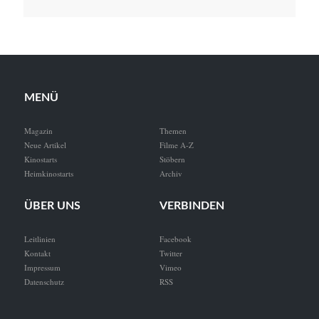
MENÜ
Magazin
Themen
Neue Artikel
Filme A-Z
Kinostarts
Stöbern
Heimkinostarts
Archiv
ÜBER UNS
VERBINDEN
Leitlinien
Facebook
Kontakt
Twitter
Impressum
Vimeo
Datenschutz
RSS