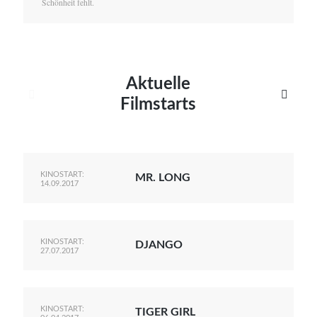
Schönheit fehlt.
Aktuelle


Filmstarts
KINOSTART:
MR. LONG
14.09.2017
KINOSTART:
DJANGO
27.07.2017
KINOSTART:
TIGER GIRL