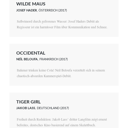
WILDE MAUS
JOSEF HADER
, ÖSTERREICH (2017)
Selbstmord durch gefrorenes Wasser: Josef Haders Debüt als
Regisseur ist ein harmloser Film über Kommunikation und Schnee.
OCCIDENTAL
NEÏL BELOUFA
, FRANKREICH (2017)
Italiener trinken keine Cola! Neïl Beloufa verzettelt sich in seinem
chaotisch-absurden Kammerspiel-Debüt.
TIGER GIRL
JAKOB LASS
, DEUTSCHLAND (2017)
Freiheit durch Reduktion: Jakob Lass’ dritter Langfilm zeigt erneut
befreites, deutsches Kino basierend auf einem Skelettbuch.