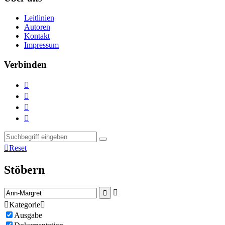
Leitlinien
Autoren
Kontakt
Impressum
Verbinden





Reset
Stöbern



Kategorie

Ausgabe