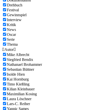
Dokumentation
Drehbuch
Festival
Gewinnspiel
Interview
Kritik
News
Oscar
Serie
Thema

Autor

Mike Albrecht
Siegfried Bendix
Nathanael Brohammer
Sebastian Büttner
Isolde Hien
Kai Hornburg
Timo Kießling
Kilian Kleinbauer
Maximilian Kosing
Laura Löschner
Lars-C. Reiher
Yannic Sames