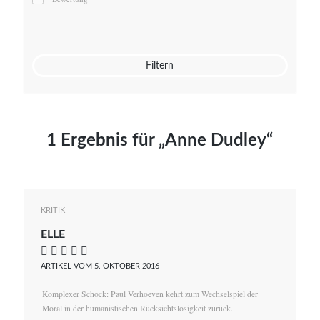
Mato von Vogelstein
Julia Weigl
Benjamin Wimmer
Christian Witte
Filtern
Magdalena Zalewski
1 Ergebnis für „Anne Dudley“
KRITIK
ELLE
    
ARTIKEL VOM 5. OKTOBER 2016
Komplexer Schock: Paul Verhoeven kehrt zum Wechselspiel der
Moral in der humanistischen Rücksichtslosigkeit zurück.