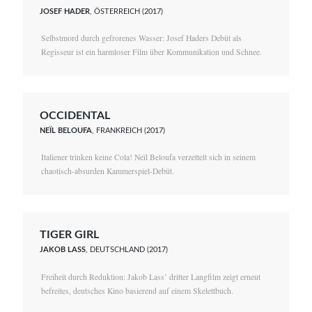
JOSEF HADER
, ÖSTERREICH (2017)
Selbstmord durch gefrorenes Wasser: Josef Haders Debüt als
Regisseur ist ein harmloser Film über Kommunikation und Schnee.
OCCIDENTAL
NEÏL BELOUFA
, FRANKREICH (2017)
Italiener trinken keine Cola! Neïl Beloufa verzettelt sich in seinem
chaotisch-absurden Kammerspiel-Debüt.
TIGER GIRL
JAKOB LASS
, DEUTSCHLAND (2017)
Freiheit durch Reduktion: Jakob Lass’ dritter Langfilm zeigt erneut
befreites, deutsches Kino basierend auf einem Skelettbuch.