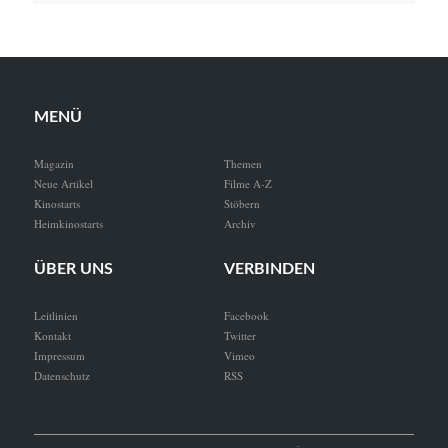
MENÜ
Magazin
Themen
Neue Artikel
Filme A-Z
Kinostarts
Stöbern
Heimkinostarts
Archiv
ÜBER UNS
VERBINDEN
Leitlinien
Facebook
Kontakt
Twitter
Impressum
Vimeo
Datenschutz
RSS