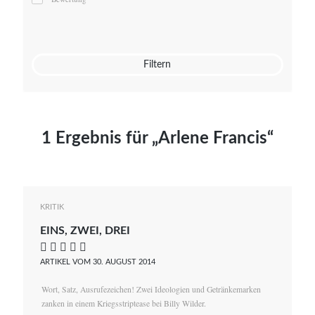
Mato von Vogelstein
Julia Weigl
Benjamin Wimmer
Christian Witte
Filtern
Magdalena Zalewski
1 Ergebnis für „Arlene Francis“
KRITIK
EINS, ZWEI, DREI
    
ARTIKEL VOM 30. AUGUST 2014
Wort, Satz, Ausrufezeichen! Zwei Ideologien und Getränkemarken
zanken in einem Kriegsstriptease bei Billy Wilder.