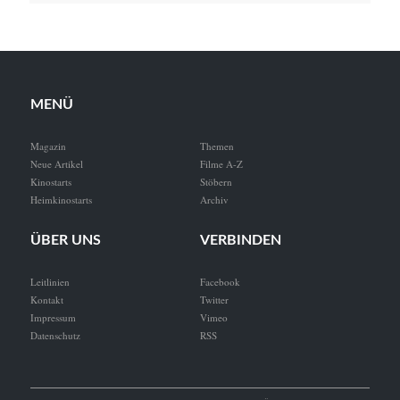
MENÜ
Magazin
Themen
Neue Artikel
Filme A-Z
Kinostarts
Stöbern
Heimkinostarts
Archiv
ÜBER UNS
VERBINDEN
Leitlinien
Facebook
Kontakt
Twitter
Impressum
Vimeo
Datenschutz
RSS