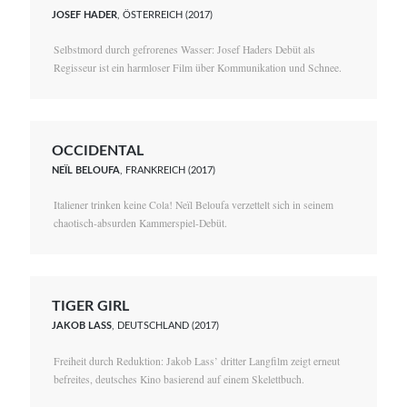
JOSEF HADER
, ÖSTERREICH (2017)
Selbstmord durch gefrorenes Wasser: Josef Haders Debüt als
Regisseur ist ein harmloser Film über Kommunikation und Schnee.
OCCIDENTAL
NEÏL BELOUFA
, FRANKREICH (2017)
Italiener trinken keine Cola! Neïl Beloufa verzettelt sich in seinem
chaotisch-absurden Kammerspiel-Debüt.
TIGER GIRL
JAKOB LASS
, DEUTSCHLAND (2017)
Freiheit durch Reduktion: Jakob Lass’ dritter Langfilm zeigt erneut
befreites, deutsches Kino basierend auf einem Skelettbuch.