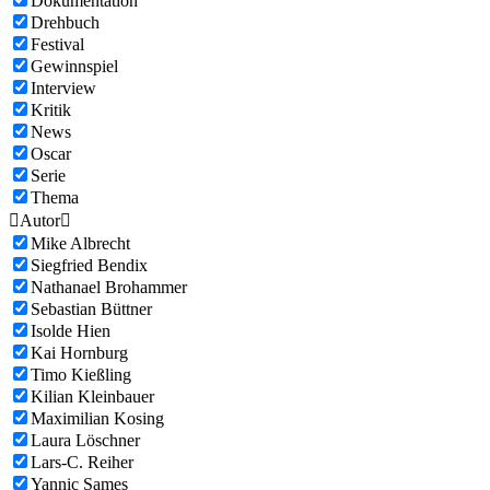
Dokumentation
Drehbuch
Festival
Gewinnspiel
Interview
Kritik
News
Oscar
Serie
Thema

Autor

Mike Albrecht
Siegfried Bendix
Nathanael Brohammer
Sebastian Büttner
Isolde Hien
Kai Hornburg
Timo Kießling
Kilian Kleinbauer
Maximilian Kosing
Laura Löschner
Lars-C. Reiher
Yannic Sames