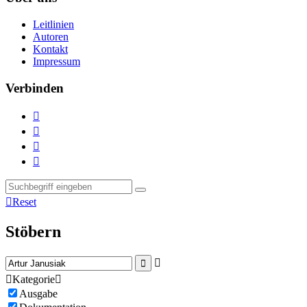
Leitlinien
Autoren
Kontakt
Impressum
Verbinden





Reset
Stöbern



Kategorie

Ausgabe