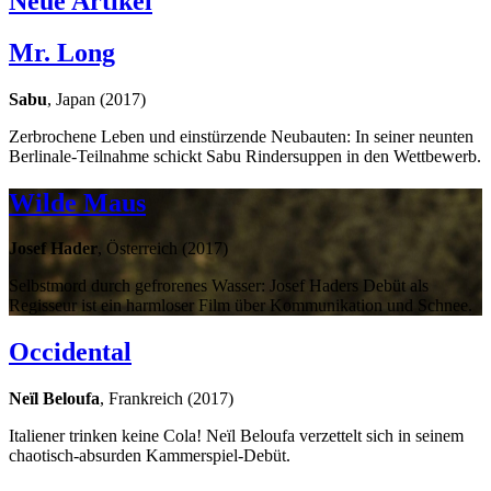
Neue Artikel
Mr. Long
Sabu
, Japan (2017)
Zerbrochene Leben und einstürzende Neubauten: In seiner neunten
Berlinale-Teilnahme schickt Sabu Rindersuppen in den Wettbewerb.
Wilde Maus
Josef Hader
, Österreich (2017)
Selbstmord durch gefrorenes Wasser: Josef Haders Debüt als
Regisseur ist ein harmloser Film über Kommunikation und Schnee.
Occidental
Neïl Beloufa
, Frankreich (2017)
Italiener trinken keine Cola! Neïl Beloufa verzettelt sich in seinem
chaotisch-absurden Kammerspiel-Debüt.