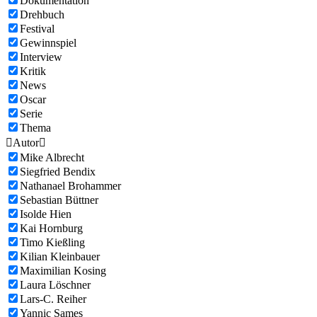
Dokumentation
Drehbuch
Festival
Gewinnspiel
Interview
Kritik
News
Oscar
Serie
Thema

Autor

Mike Albrecht
Siegfried Bendix
Nathanael Brohammer
Sebastian Büttner
Isolde Hien
Kai Hornburg
Timo Kießling
Kilian Kleinbauer
Maximilian Kosing
Laura Löschner
Lars-C. Reiher
Yannic Sames