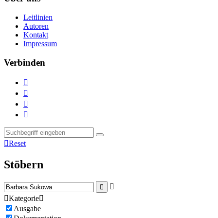
Leitlinien
Autoren
Kontakt
Impressum
Verbinden





Reset
Stöbern



Kategorie

Ausgabe