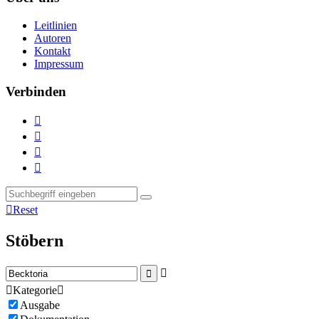
Leitlinien
Autoren
Kontakt
Impressum
Verbinden





Reset
Stöbern



Kategorie

Ausgabe