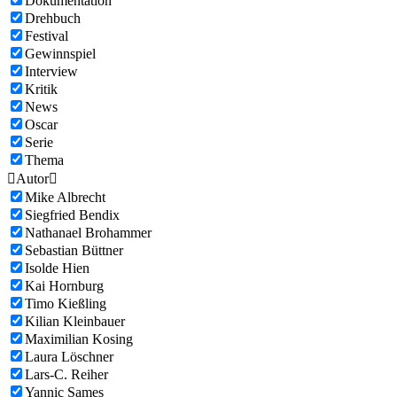
Dokumentation
Drehbuch
Festival
Gewinnspiel
Interview
Kritik
News
Oscar
Serie
Thema

Autor

Mike Albrecht
Siegfried Bendix
Nathanael Brohammer
Sebastian Büttner
Isolde Hien
Kai Hornburg
Timo Kießling
Kilian Kleinbauer
Maximilian Kosing
Laura Löschner
Lars-C. Reiher
Yannic Sames