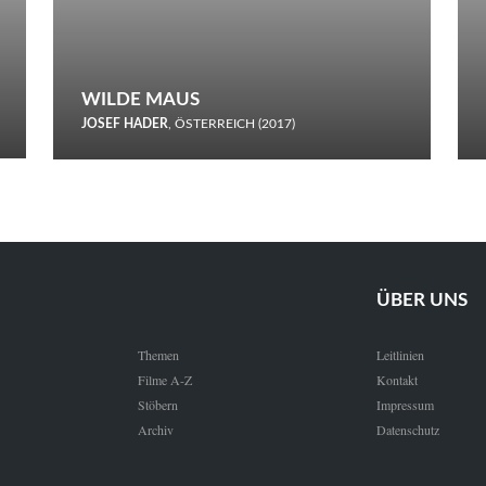
WILDE MAUS
JOSEF HADER
, ÖSTERREICH (2017)
Selbstmord durch gefrorenes Wasser: Josef Haders Debüt als
Regisseur ist ein harmloser Film über Kommunikation und
Schnee.
ÜBER UNS
Themen
Leitlinien
Filme A-Z
Kontakt
Stöbern
Impressum
Archiv
Datenschutz