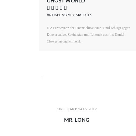
GHOST WORLD
    
ARTIKEL VOM 3. MAI 2015
Die Larmoyanz der Unentschlossenen: Enid schlägt gegen
Konservative, Sozialisten und Liberale aus, bis Daniel
Clowes sie ziehen lässt.

KINOSTART: 14.09.2017
MR. LONG