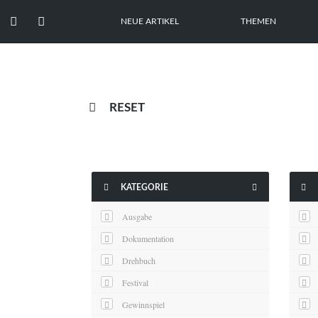


NEUE ARTIKEL
THEMEN

RESET



KATEGORIE
Ausgabe
Dokumentation
Drehbuch
Festival
Gewinnspiel