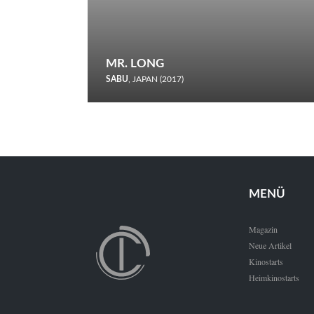
MR. LONG
SABU
, JAPAN (2017)
Zerbrochene Leben und einstürzende Neubauten: In seiner
neunten Berlinale-Teilnahme schickt Sabu Rindersuppen in
den Wettbewerb.
MENÜ
Magazin
Neue Artikel
Kinostarts
Heimkinostarts