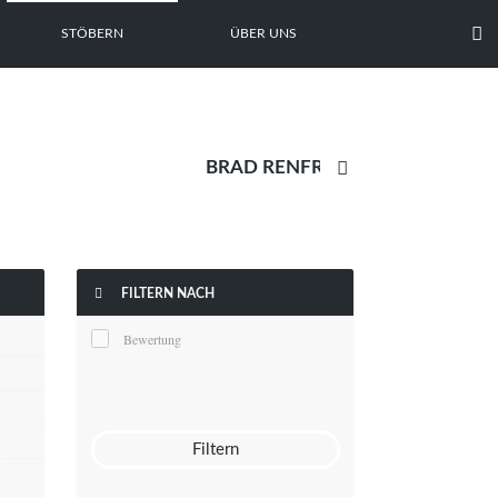

STÖBERN
ÜBER UNS


FILTERN NACH
Bewertung
Filtern