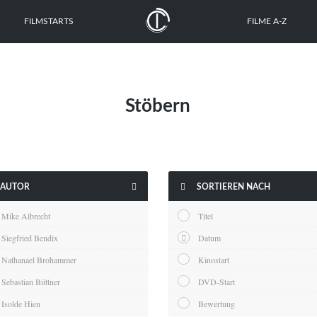
FILMSTARTS
FILME A-Z
Stöbern


AUTOR
SORTIEREN NACH
Mike Albrecht
Titel
Siegfried Bendix
Datum
Nathanael Brohammer
Kinostart
Sebastian Büttner
DVD-Start
Isolde Hien
Bewertung