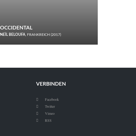
OCCIDENTAL
NEÏL BELOUFA
, FRANKREICH (2017)
Italiener trinken keine Cola! Neïl Beloufa verzettelt sich in
seinem chaotisch-absurden Kammerspiel-Debüt.
VERBINDEN
Facebook

Twitter

Vimeo

RSS
