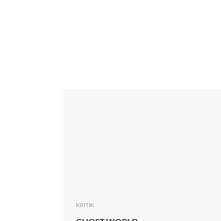
Interview
Kritik
News
Oscar
Serie
Thema
KRITIK