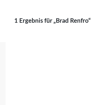
Kai Hornburg
Timo Kießling
Kilian Kleinbauer
1 Ergebnis für „Brad Renfro“
Maximilian Kosing
Laura Löschner
Lars-C. Reiher
Yannic Sames
Stefanie Schneider
Marco Seiwert
Julia Stache
Mato von Vogelstein
Julia Weigl
Benjamin Wimmer
Christian Witte
Magdalena Zalewski