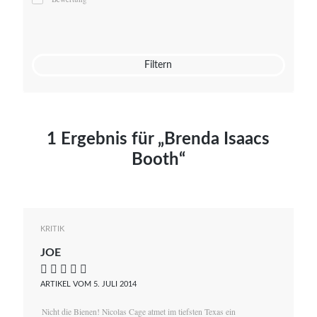
Mato von Vogelstein
Julia Weigl
Benjamin Wimmer
Christian Witte
Filtern
Magdalena Zalewski
1 Ergebnis für „Brenda Isaacs
Booth“
KRITIK
JOE
    
ARTIKEL VOM 5. JULI 2014
Nicht die Bienen! Nicolas Cage atmet im tiefsten Texas ein