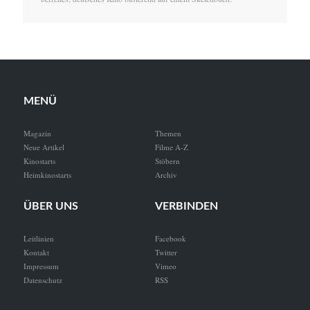
MENÜ
Magazin
Themen
Neue Artikel
Filme A-Z
Kinostarts
Stöbern
Heimkinostarts
Archiv
ÜBER UNS
VERBINDEN
Leitlinien
Facebook
Kontakt
Twitter
Impressum
Vimeo
Datenschutz
RSS