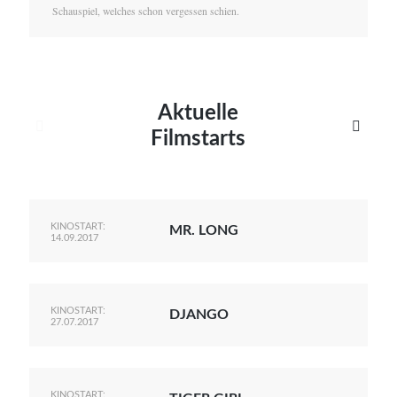
Schauspiel, welches schon vergessen schien.
Aktuelle


Filmstarts
KINOSTART:
MR. LONG
14.09.2017
KINOSTART:
DJANGO
27.07.2017
KINOSTART: