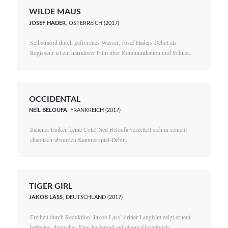
WILDE MAUS
JOSEF HADER
, ÖSTERREICH (2017)
Selbstmord durch gefrorenes Wasser: Josef Haders Debüt als
Regisseur ist ein harmloser Film über Kommunikation und Schnee.
OCCIDENTAL
NEÏL BELOUFA
, FRANKREICH (2017)
Italiener trinken keine Cola! Neïl Beloufa verzettelt sich in seinem
chaotisch-absurden Kammerspiel-Debüt.
TIGER GIRL
JAKOB LASS
, DEUTSCHLAND (2017)
Freiheit durch Reduktion: Jakob Lass’ dritter Langfilm zeigt erneut
befreites, deutsches Kino basierend auf einem Skelettbuch.