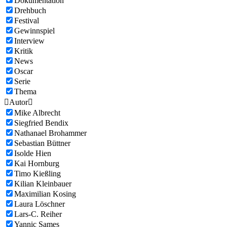
Dokumentation
Drehbuch
Festival
Gewinnspiel
Interview
Kritik
News
Oscar
Serie
Thema

Autor

Mike Albrecht
Siegfried Bendix
Nathanael Brohammer
Sebastian Büttner
Isolde Hien
Kai Hornburg
Timo Kießling
Kilian Kleinbauer
Maximilian Kosing
Laura Löschner
Lars-C. Reiher
Yannic Sames