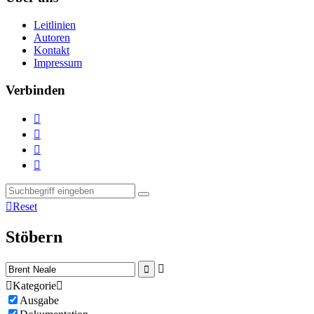
Leitlinien
Autoren
Kontakt
Impressum
Verbinden





Reset
Stöbern



Kategorie

Ausgabe