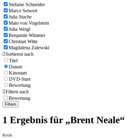
Stefanie Schneider
Marco Seiwert
Julia Stache
Mato von Vogelstein
Julia Weigl
Benjamin Wimmer
Christian Witte
Magdalena Zalewski

Sortieren nach
Titel
Datum
Kinostart
DVD-Start
Bewertung

Filtern nach
Bewertung
Filtern
1 Ergebnis für „Brent Neale“
Kritik