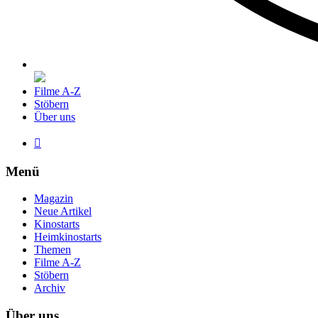
Filme A-Z
Stöbern
Über uns

Menü
Magazin
Neue Artikel
Kinostarts
Heimkinostarts
Themen
Filme A-Z
Stöbern
Archiv
Über uns