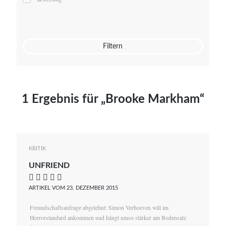
Mato von Vogelstein
Julia Weigl
Benjamin Wimmer
Christian Witte
Filtern
Magdalena Zalewski
1 Ergebnis für „Brooke Markham“
KRITIK
UNFRIEND
    
ARTIKEL VOM 23. DEZEMBER 2015
Freundschaftsanfrage abgelehnt: Simon Verhoeven will im
Horrorstandard ankommen und hängt umso stärker am Bodensatz