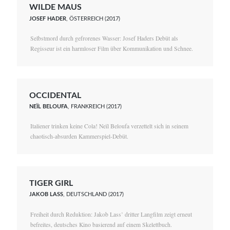
WILDE MAUS
JOSEF HADER
, ÖSTERREICH (2017)
Selbstmord durch gefrorenes Wasser: Josef Haders Debüt als
Regisseur ist ein harmloser Film über Kommunikation und Schnee.
OCCIDENTAL
NEÏL BELOUFA
, FRANKREICH (2017)
Italiener trinken keine Cola! Neïl Beloufa verzettelt sich in seinem
chaotisch-absurden Kammerspiel-Debüt.
TIGER GIRL
JAKOB LASS
, DEUTSCHLAND (2017)
Freiheit durch Reduktion: Jakob Lass’ dritter Langfilm zeigt erneut
befreites, deutsches Kino basierend auf einem Skelettbuch.