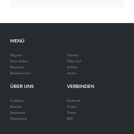
MENÜ
Magazin
Themen
Neue Artikel
Filme A-Z
Kinostarts
Stöbern
Heimkinostarts
Archiv
ÜBER UNS
VERBINDEN
Leitlinien
Facebook
Kontakt
Twitter
Impressum
Vimeo
Datenschutz
RSS