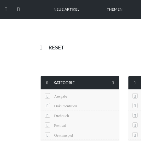


NEUE ARTIKEL
THEMEN

RESET



KATEGORIE
Ausgabe
Dokumentation
Drehbuch
Festival
Gewinnspiel