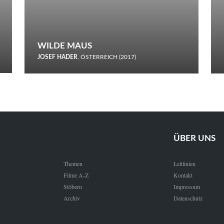
WILDE MAUS
JOSEF HADER
, ÖSTERREICH (2017)
Selbstmord durch gefrorenes Wasser: Josef Haders Debüt als
Regisseur ist ein harmloser Film über Kommunikation und
Schnee.
ÜBER UNS
Themen
Leitlinien
Filme A-Z
Kontakt
Stöbern
Impressum
Archiv
Datenschutz