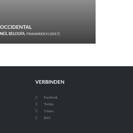
OCCIDENTAL
NEÏL BELOUFA
, FRANKREICH (2017)
Italiener trinken keine Cola! Neïl Beloufa verzettelt sich in
seinem chaotisch-absurden Kammerspiel-Debüt.
VERBINDEN
Facebook

Twitter

Vimeo

RSS
