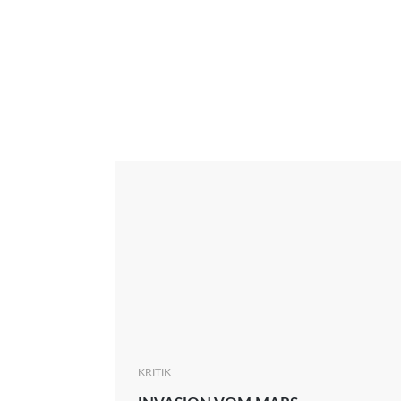
Interview
Kritik
News
Oscar
Serie
Thema
KRITIK