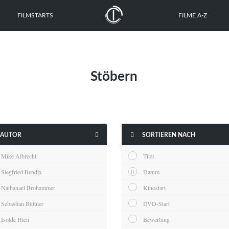
FILMSTARTS
FILME A-Z
Stöbern


AUTOR
SORTIEREN NACH
Mike Albrecht
Titel
Siegfried Bendix
Datum
Nathanael Brohammer
Kinostart
Sebastian Büttner
DVD-Start
Isolde Hien
Bewertung