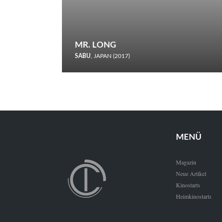
MR. LONG
SABU
, JAPAN (2017)
Zerbrochene Leben und einstürzende Neubauten: In seiner
neunten Berlinale-Teilnahme schickt Sabu Rindersuppen in
den Wettbewerb.
MENÜ
Magazin
Neue Artikel
Kinostarts
Heimkinostarts