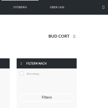

STÖBERN
ÜBER UNS


FILTERN NACH
Bewertung
Filtern