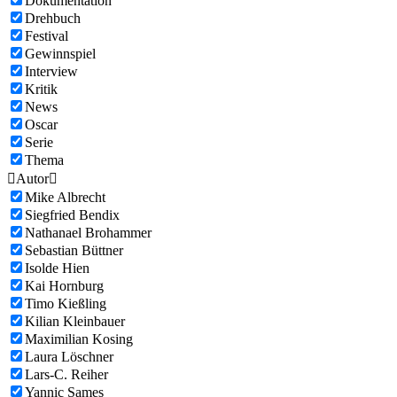
Dokumentation
Drehbuch
Festival
Gewinnspiel
Interview
Kritik
News
Oscar
Serie
Thema

Autor

Mike Albrecht
Siegfried Bendix
Nathanael Brohammer
Sebastian Büttner
Isolde Hien
Kai Hornburg
Timo Kießling
Kilian Kleinbauer
Maximilian Kosing
Laura Löschner
Lars-C. Reiher
Yannic Sames