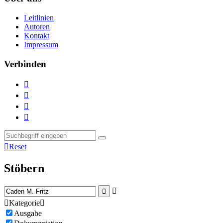
Leitlinien
Autoren
Kontakt
Impressum
Verbinden





Reset
Stöbern



Kategorie

Ausgabe