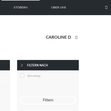

STÖBERN
ÜBER UNS


FILTERN NACH
Bewertung
Filtern