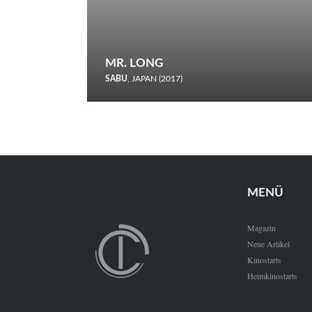
MR. LONG
SABU
, JAPAN (2017)
Zerbrochene Leben und einstürzende Neubauten: In seiner
neunten Berlinale-Teilnahme schickt Sabu Rindersuppen in
den Wettbewerb.
MENÜ
Magazin
Neue Artikel
Kinostarts
Heimkinostarts