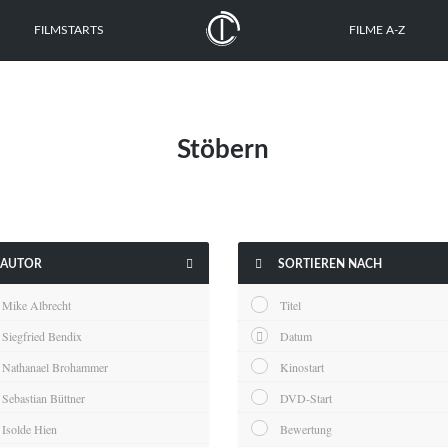
FILMSTARTS
FILME A-Z
Stöbern


AUTOR
SORTIEREN NACH
Mike Albrecht
Titel
Siegfried Bendix
Datum
Nathanael Brohammer
Kinostart
Sebastian Büttner
DVD-Start
Isolde Hien
Bewertung