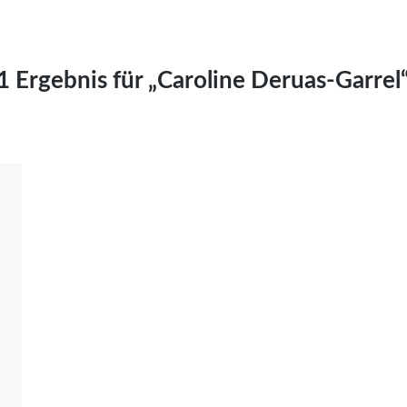
Kai Hornburg
Timo Kießling
Kilian Kleinbauer
1 Ergebnis für „Caroline Deruas-Garrel
Maximilian Kosing
Laura Löschner
Lars-C. Reiher
Yannic Sames
Stefanie Schneider
Marco Seiwert
Julia Stache
Mato von Vogelstein
Julia Weigl
Benjamin Wimmer
Christian Witte
Magdalena Zalewski