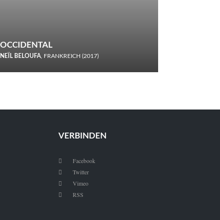
OCCIDENTAL
NEÏL BELOUFA
, FRANKREICH (2017)
Italiener trinken keine Cola! Neïl Beloufa verzettelt sich in
seinem chaotisch-absurden Kammerspiel-Debüt.
VERBINDEN
Facebook

Twitter

Vimeo

RSS
