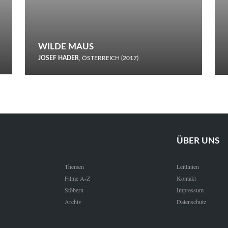
WILDE MAUS
JOSEF HADER
, ÖSTERREICH (2017)
Selbstmord durch gefrorenes Wasser: Josef Haders Debüt als
Regisseur ist ein harmloser Film über Kommunikation und
Schnee.
ÜBER UNS
Themen
Leitlinien
Filme A-Z
Kontakt
Stöbern
Impressum
Archiv
Datenschutz