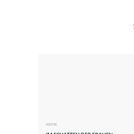
Interview
Kritik
News
Oscar
Serie
Thema
KRITIK