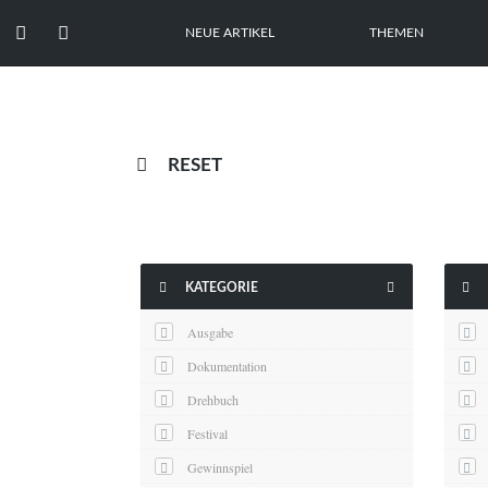


NEUE ARTIKEL
THEMEN

RESET



KATEGORIE
Ausgabe
Dokumentation
Drehbuch
Festival
Gewinnspiel