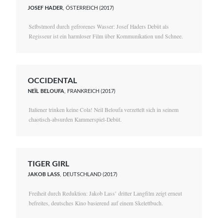
JOSEF HADER
, ÖSTERREICH (2017)
Selbstmord durch gefrorenes Wasser: Josef Haders Debüt als
Regisseur ist ein harmloser Film über Kommunikation und Schnee.
OCCIDENTAL
NEÏL BELOUFA
, FRANKREICH (2017)
Italiener trinken keine Cola! Neïl Beloufa verzettelt sich in seinem
chaotisch-absurden Kammerspiel-Debüt.
TIGER GIRL
JAKOB LASS
, DEUTSCHLAND (2017)
Freiheit durch Reduktion: Jakob Lass’ dritter Langfilm zeigt erneut
befreites, deutsches Kino basierend auf einem Skelettbuch.