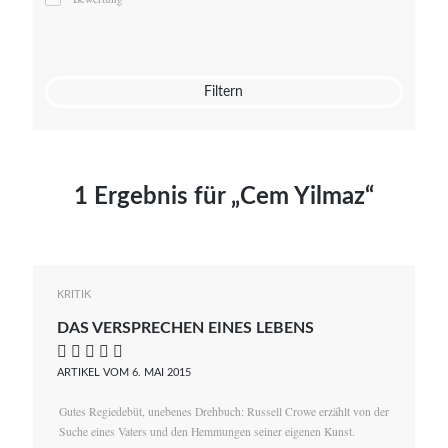
Mato von Vogelstein
Julia Weigl
Benjamin Wimmer
Christian Witte
Filtern
Magdalena Zalewski
1 Ergebnis für „Cem Yilmaz“
KRITIK
DAS VERSPRECHEN EINES LEBENS
    
ARTIKEL VOM 6. MAI 2015
Gutes Regiedebüt, unebenes Drehbuch: Russell Crowe erzählt von der
Suche eines Vaters und den Hemmungen seiner eigenen Kunst.