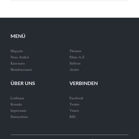
MENÜ
Magazin
Themen
Neue Artikel
Filme A-Z
Kinostarts
Stöbern
Heimkinostarts
Archiv
ÜBER UNS
VERBINDEN
Leitlinien
Facebook
Kontakt
Twitter
Impressum
Vimeo
Datenschutz
RSS