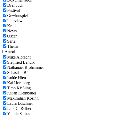
Dokumentation
Drehbuch
Festival
Gewinnspiel
Interview
Kritik
News
Oscar
Serie
Thema

Autor

Mike Albrecht
Siegfried Bendix
Nathanael Brohammer
Sebastian Büttner
Isolde Hien
Kai Hornburg
Timo Kießling
Kilian Kleinbauer
Maximilian Kosing
Laura Löschner
Lars-C. Reiher
Yannic Sames