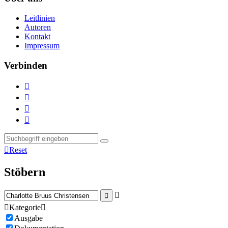
Leitlinien
Autoren
Kontakt
Impressum
Verbinden





Reset
Stöbern



Kategorie

Ausgabe