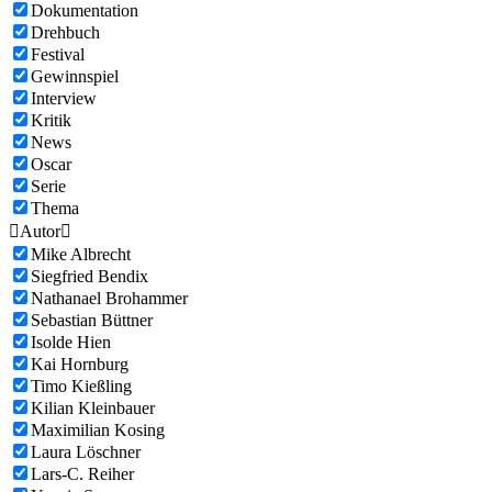
Dokumentation
Drehbuch
Festival
Gewinnspiel
Interview
Kritik
News
Oscar
Serie
Thema

Autor

Mike Albrecht
Siegfried Bendix
Nathanael Brohammer
Sebastian Büttner
Isolde Hien
Kai Hornburg
Timo Kießling
Kilian Kleinbauer
Maximilian Kosing
Laura Löschner
Lars-C. Reiher