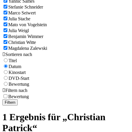
Yannic Sames
Stefanie Schneider
Marco Seiwert
Julia Stache
Mato von Vogelstein
Julia Weigl
Benjamin Wimmer
Christian Witte
Magdalena Zalewski

Sortieren nach
Titel
Datum
Kinostart
DVD-Start
Bewertung

Filtern nach
Bewertung
Filtern
1 Ergebnis für „Christian
Patrick“