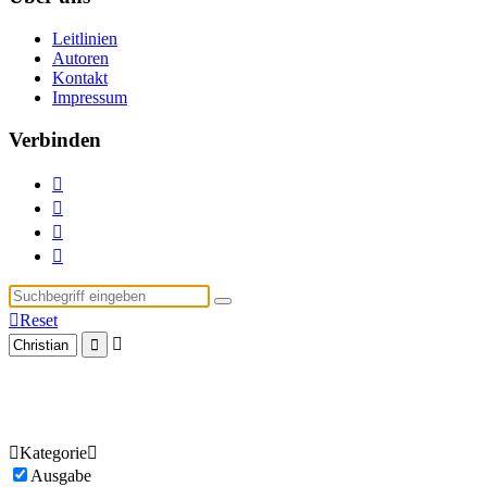
Leitlinien
Autoren
Kontakt
Impressum
Verbinden





Reset



Kategorie

Ausgabe