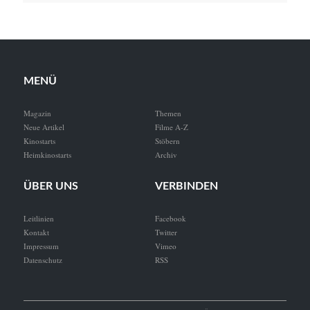
MENÜ
Magazin
Themen
Neue Artikel
Filme A-Z
Kinostarts
Stöbern
Heimkinostarts
Archiv
ÜBER UNS
VERBINDEN
Leitlinien
Facebook
Kontakt
Twitter
Impressum
Vimeo
Datenschutz
RSS