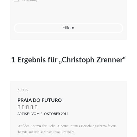
Mato von Vogelstein
Julia Weigl
Benjamin Wimmer
Christian Witte
Filtern
Magdalena Zalewski
1 Ergebnis für „Christoph Zrenner“
KRITIK
PRAIA DO FUTURO
    
ARTIKEL VOM 2. OKTOBER 2014
Auf den Spuren der Liebe: Aïnouz’ intimes Beziehungsdrama feierte
bereits auf der Berlinale seine Premiere.