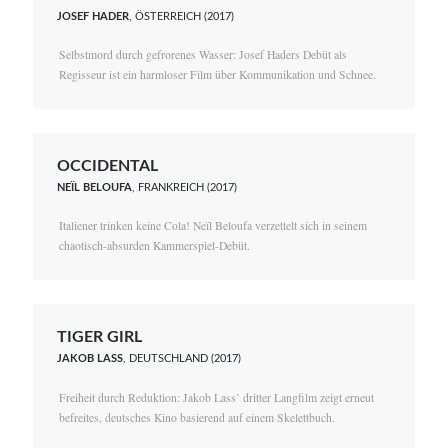
JOSEF HADER
, ÖSTERREICH (2017)
Selbstmord durch gefrorenes Wasser: Josef Haders Debüt als
Regisseur ist ein harmloser Film über Kommunikation und Schnee.
OCCIDENTAL
NEÏL BELOUFA
, FRANKREICH (2017)
Italiener trinken keine Cola! Neïl Beloufa verzettelt sich in seinem
chaotisch-absurden Kammerspiel-Debüt.
TIGER GIRL
JAKOB LASS
, DEUTSCHLAND (2017)
Freiheit durch Reduktion: Jakob Lass’ dritter Langfilm zeigt erneut
befreites, deutsches Kino basierend auf einem Skelettbuch.