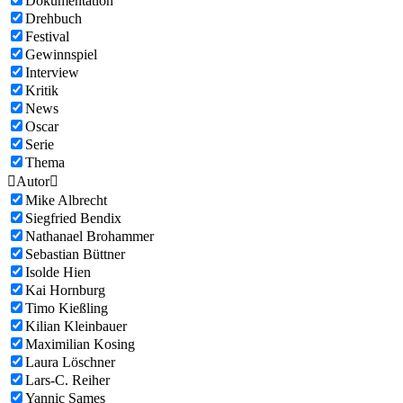
Dokumentation
Drehbuch
Festival
Gewinnspiel
Interview
Kritik
News
Oscar
Serie
Thema

Autor

Mike Albrecht
Siegfried Bendix
Nathanael Brohammer
Sebastian Büttner
Isolde Hien
Kai Hornburg
Timo Kießling
Kilian Kleinbauer
Maximilian Kosing
Laura Löschner
Lars-C. Reiher
Yannic Sames