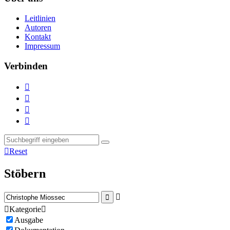
Leitlinien
Autoren
Kontakt
Impressum
Verbinden





Reset
Stöbern



Kategorie

Ausgabe