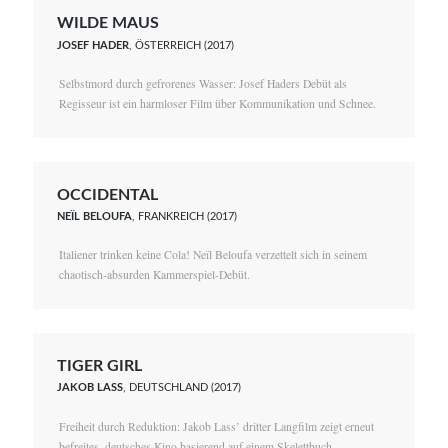
WILDE MAUS
JOSEF HADER
, ÖSTERREICH (2017)
Selbstmord durch gefrorenes Wasser: Josef Haders Debüt als
Regisseur ist ein harmloser Film über Kommunikation und Schnee.
OCCIDENTAL
NEÏL BELOUFA
, FRANKREICH (2017)
Italiener trinken keine Cola! Neïl Beloufa verzettelt sich in seinem
chaotisch-absurden Kammerspiel-Debüt.
TIGER GIRL
JAKOB LASS
, DEUTSCHLAND (2017)
Freiheit durch Reduktion: Jakob Lass’ dritter Langfilm zeigt erneut
befreites, deutsches Kino basierend auf einem Skelettbuch.