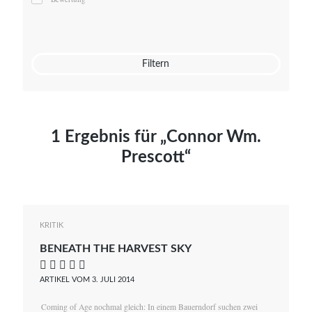
Mato von Vogelstein
Julia Weigl
Benjamin Wimmer
Christian Witte
Filtern
Magdalena Zalewski
1 Ergebnis für „Connor Wm.
Prescott“
KRITIK
BENEATH THE HARVEST SKY
    
ARTIKEL VOM 3. JULI 2014
Coming of Age nochmal gleich: In einem Bauerndorf suchen zwei