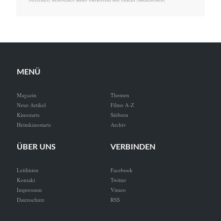
MENÜ
Magazin
Themen
Neue Artikel
Filme A-Z
Kinostarts
Stöbern
Heimkinostarts
Archiv
ÜBER UNS
VERBINDEN
Leitlinien
Facebook
Kontakt
Twitter
Impressum
Vimeo
Datenschutz
RSS