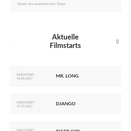
Teenies den amerikanischen Traum.
Aktuelle


Filmstarts
KINOSTART:
MR. LONG
14.09.2017
KINOSTART:
DJANGO
27.07.2017
KINOSTART: